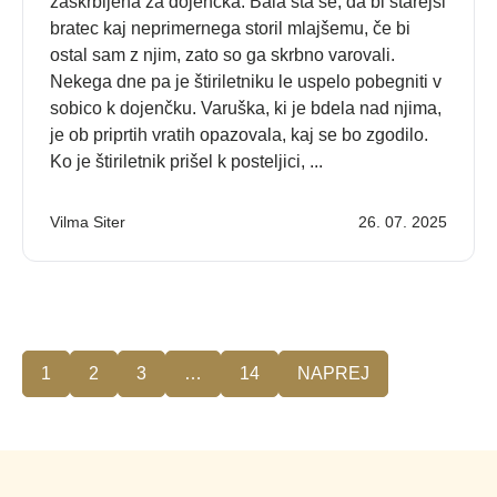
zaskrbljena za dojenčka. Bala sta se, da bi starejši
bratec kaj neprimernega storil mlajšemu, če bi
ostal sam z njim, zato so ga skrbno varovali.
Nekega dne pa je štiriletniku le uspelo pobegniti v
sobico k dojenčku. Varuška, ki je bdela nad njima,
je ob priprtih vratih opazovala, kaj se bo zgodilo.
Ko je štiriletnik prišel k posteljici, ...
Vilma Siter
26. 07. 2025
1
2
3
…
14
NAPREJ