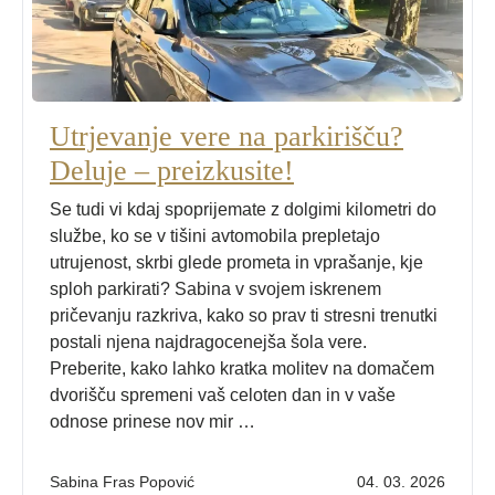
Utrjevanje vere na parkirišču?
Deluje – preizkusite!
Se tudi vi kdaj spoprijemate z dolgimi kilometri do
službe, ko se v tišini avtomobila prepletajo
utrujenost, skrbi glede prometa in vprašanje, kje
sploh parkirati? Sabina v svojem iskrenem
pričevanju razkriva, kako so prav ti stresni trenutki
postali njena najdragocenejša šola vere.
Preberite, kako lahko kratka molitev na domačem
dvorišču spremeni vaš celoten dan in v vaše
odnose prinese nov mir …
Sabina Fras Popović
04. 03. 2026