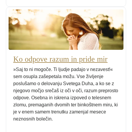
Ko odpove razum in pride mir
»Saj to ni mogoče. Ti ljudje padajo v nezavest!«
sem osupla zašepetala možu. Vse življenje
poslušamo o delovanju Svetega Duha, a ko se z
njegovo močjo srečaš iz oči v oči, razum preprosto
odpove. Osebna in iskrena izpoved o telesnem
zlomu, premaganih dvomih ter binkoštnem miru, ki
je v enem samem trenutku zamenjal mesece
neznosnih bolečin.