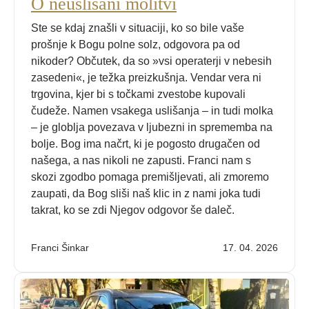
O neuslišani molitvi
Ste se kdaj znašli v situaciji, ko so bile vaše
prošnje k Bogu polne solz, odgovora pa od
nikoder? Občutek, da so »vsi operaterji v nebesih
zasedeni«, je težka preizkušnja. Vendar vera ni
trgovina, kjer bi s točkami zvestobe kupovali
čudeže. Namen vsakega uslišanja – in tudi molka
– je globlja povezava v ljubezni in sprememba na
bolje. Bog ima načrt, ki je pogosto drugačen od
našega, a nas nikoli ne zapusti. Franci nam s
skozi zgodbo pomaga premišljevati, ali zmoremo
zaupati, da Bog sliši naš klic in z nami joka tudi
takrat, ko se zdi Njegov odgovor še daleč.
Franci Šinkar
17. 04. 2026