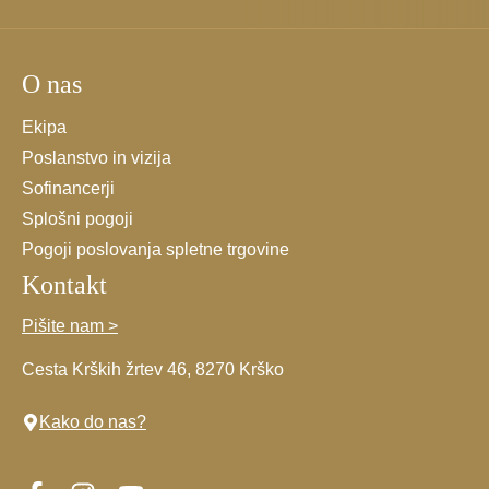
s
splošnimi
pogoji.
O nas
*
Ekipa
Poslanstvo in vizija
Sofinancerji
Splošni pogoji
Pogoji poslovanja spletne trgovine
Kontakt
Pišite nam >
Cesta Krških žrtev 46, 8270 Krško
Kako do nas?