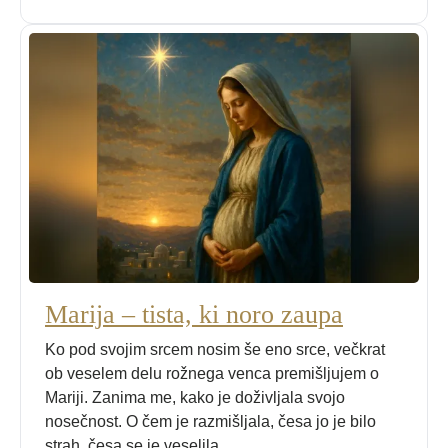
Marija – tista, ki noro zaupa
Ko pod svojim srcem nosim še eno srce, večkrat
ob veselem delu rožnega venca premišljujem o
Mariji. Zanima me, kako je doživljala svojo
nosečnost. O čem je razmišljala, česa jo je bilo
strah, česa se je veselila ...