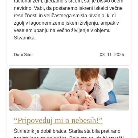
racionalizem, gledamo s srcem, saj je bistvo očem
nevidno. Vabi, da postanemo iskreni iskalci večne
resničnosti in veličastnega smisla bivanja, ki ni
zgolj v lagodnem zemeljskem življenju, ampak v
veselem upanju na večno življenje v objemu
Stvarnika.
Dani Siter
03. 11. 2025
“Pripoveduj mi o nebesih!”
Štiriletnik je dobil bratca. Starša sta bila pretirano