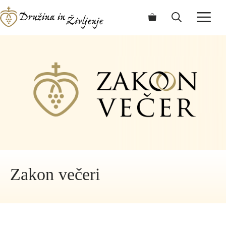
Skip
ME
to
content
Zakon večeri