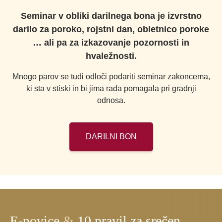
Seminar v obliki darilnega bona je izvrstno
darilo za poroko, rojstni dan, obletnico poroke
… ali pa za izkazovanje pozornosti in
hvaležnosti.
Mnogo parov se tudi odloči podariti seminar zakoncema,
ki sta v stiski in bi jima rada pomagala pri gradnji
odnosa.
DARILNI BON
E-novice
&
10 pravil za srečen