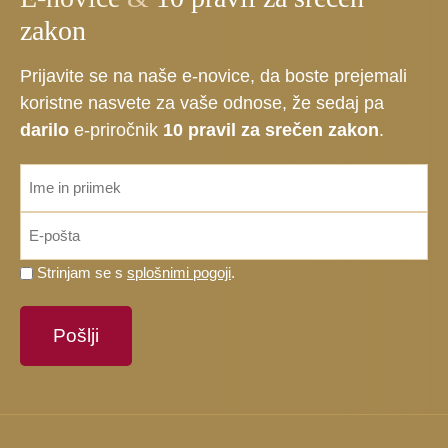
zakon
Prijavite se na naše e-novice, da boste prejemali
koristne nasvete za vaše odnose, že sedaj pa
darilo
e-priročnik
10 pravil za srečen zakon
.
ime_priimek
*
Email
*
Prosimo,
Strinjam se s
splošnimi pogoji
.
potrdite,
da
se
strinjate
s
splošnimi
pogoji.