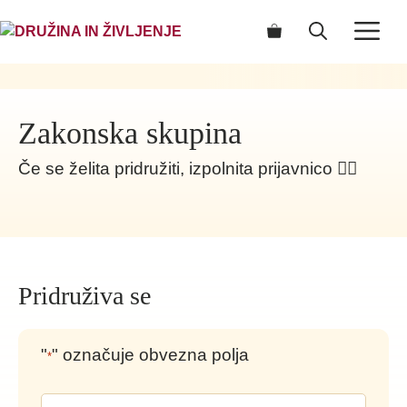
Skip
ME
to
content
Zakonska skupina
Če se želita pridružiti, izpolnita prijavnico 👇🏻
Pridruživa se
"
" označuje obvezna polja
*
Priimek