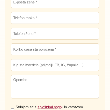
*
pošta
žene
Telefon
*
moža
*
Telefon
žene
*
Koliko
časa
sta
Kje
poročena
sta
*
izvedela
Opombe
Splošni
Strinjam se s
splošnimi pogoji
in varstvom