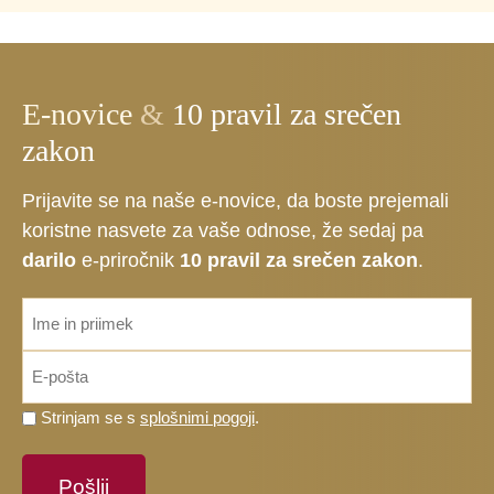
E-novice
&
10 pravil za srečen
zakon
Prijavite se na naše e-novice, da boste prejemali
koristne nasvete za vaše odnose, že sedaj pa
darilo
e-priročnik
10 pravil za srečen zakon
.
ime_priimek
*
Email
*
Prosimo,
Strinjam se s
splošnimi pogoji
.
potrdite,
da