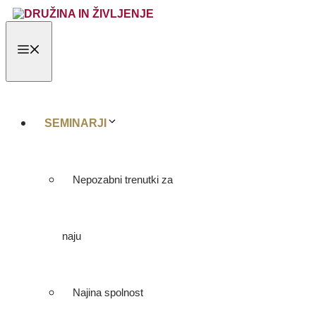
Skip
to
content
MENU
SEMINARJI
Nepozabni trenutki za
naju
Najina spolnost