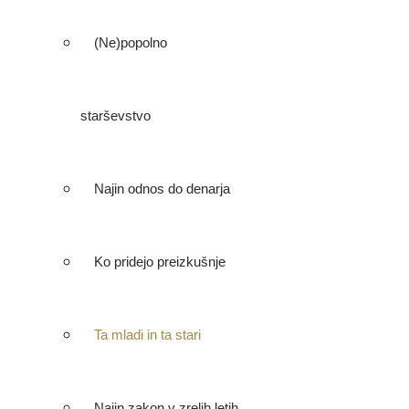
(Ne)popolno
starševstvo
Najin odnos do denarja
Ko pridejo preizkušnje
Ta mladi in ta stari
Najin zakon v zrelih letih