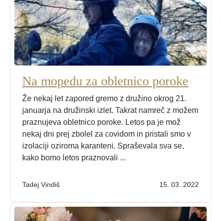
Na mopedu za obletnico poroke
Že nekaj let zapored gremo z družino okrog 21.
januarja na družinski izlet. Takrat namreč z možem
praznujeva obletnico poroke. Letos pa je mož
nekaj dni prej zbolel za covidom in pristali smo v
izolaciji oziroma karanteni. Spraševala sva se,
kako bomo letos praznovali ...
Tadej Vindiš
15. 03. 2022