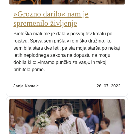
»Grozno darilo« nam je
spremenilo življenje
Biološka mati me je dala v posvojitev kmalu po
rojstvu. Sprva sem prišla v rejniško družino, ko
sem bila stara dve leti, pa sta moja starša po nekaj
letih neplodnega zakona na dopustu na morju
dobila klic: »Imamo punčko za vas,« in takoj
prihitela pome.
Janja Kastelc
26. 07. 2022