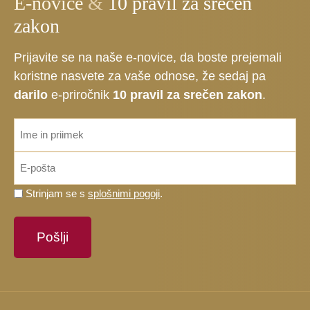
E-novice
&
10 pravil za srečen
zakon
Prijavite se na naše e-novice, da boste prejemali
koristne nasvete za vaše odnose, že sedaj pa
darilo
e-priročnik
10 pravil za srečen zakon
.
ime_priimek
*
Email
*
Prosimo,
Strinjam se s
splošnimi pogoji
.
potrdite,
da
se
strinjate
s
splošnimi
pogoji.