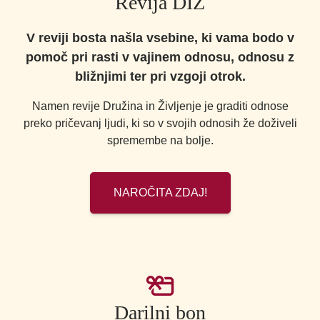
Revija DIŽ
V reviji bosta našla vsebine, ki vama bodo v
pomoč pri rasti v vajinem odnosu, odnosu z
bližnjimi ter pri vzgoji otrok.
Namen revije Družina in Življenje je graditi odnose
preko pričevanj ljudi, ki so v svojih odnosih že doživeli
spremembe na bolje.
NAROČITA ZDAJ!
Darilni bon