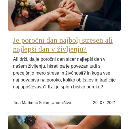
Je poročni dan najbolj stresen ali
najlepši dan v življenju?
Ali drži, da je poročni dan sicer najlepši dan v
našem življenju, hkrati pa je povezan tudi s
precejšnjo mero stresa in živčnosti? In koga vse
naj povabiva na poroko, koliko običajev in tradicije
naj upoštevava? Kaj je sploh bistvo poroke?
Tina Martinec Selan, Uredništvo
20. 07. 2021