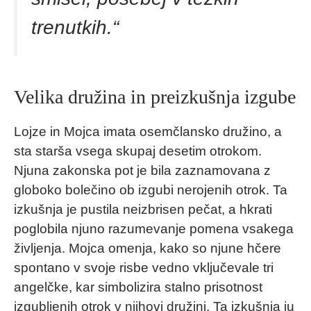
trenutkih.
“
Velika družina in preizkušnja izgube
Lojze in Mojca imata osemčlansko družino, a
sta starša vsega skupaj desetim otrokom.
Njuna zakonska pot je bila zaznamovana z
globoko bolečino ob izgubi nerojenih otrok. Ta
izkušnja je pustila neizbrisen pečat, a hkrati
poglobila njuno razumevanje pomena vsakega
življenja. Mojca omenja, kako so njune hčere
spontano v svoje risbe vedno vključevale tri
angelčke, kar simbolizira stalno prisotnost
izgubljenih otrok v njihovi družini. Ta izkušnja ju