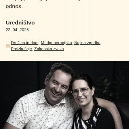
odnos.
Uredništvo
22. 04. 2025
Družina in dom
,
Medgeneracijsko
,
Najina zgodba
,
Preizkušnje
,
Zakonska zveza