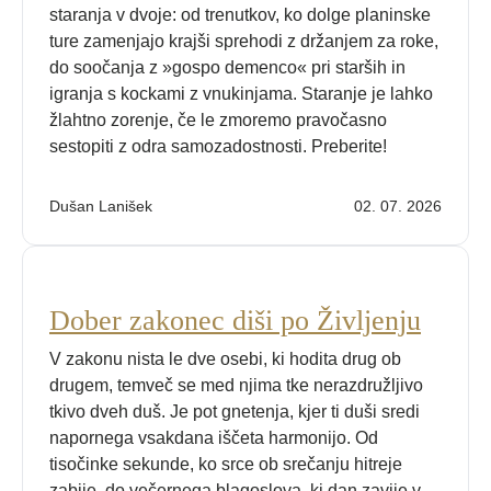
staranja v dvoje: od trenutkov, ko dolge planinske
ture zamenjajo krajši sprehodi z držanjem za roke,
do soočanja z »gospo demenco« pri starših in
igranja s kockami z vnukinjama. Staranje je lahko
žlahtno zorenje, če le zmoremo pravočasno
sestopiti z odra samozadostnosti. Preberite!
Dušan Lanišek
02. 07. 2026
Dober zakonec diši po Življenju
V zakonu nista le dve osebi, ki hodita drug ob
drugem, temveč se med njima tke nerazdružljivo
tkivo dveh duš. Je pot gnetenja, kjer ti duši sredi
napornega vsakdana iščeta harmonijo. Od
tisočinke sekunde, ko srce ob srečanju hitreje
zabije, do večernega blagoslova, ki dan zavije v