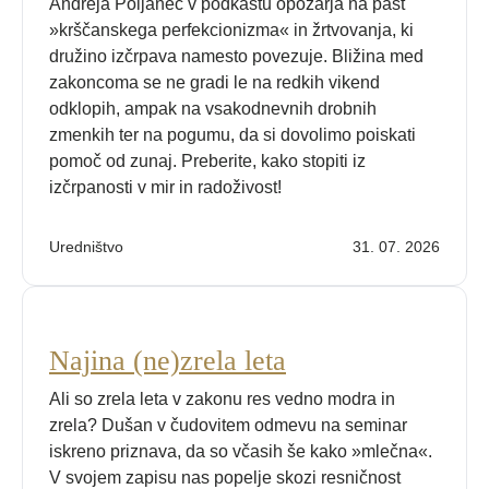
Andreja Poljanec v podkastu opozarja na past
»krščanskega perfekcionizma« in žrtvovanja, ki
družino izčrpava namesto povezuje. Bližina med
zakoncoma se ne gradi le na redkih vikend
odklopih, ampak na vsakodnevnih drobnih
zmenkih ter na pogumu, da si dovolimo poiskati
pomoč od zunaj. Preberite, kako stopiti iz
izčrpanosti v mir in radoživost!
Uredništvo
31. 07. 2026
Najina (ne)zrela leta
Ali so zrela leta v zakonu res vedno modra in
zrela? Dušan v čudovitem odmevu na seminar
iskreno priznava, da so včasih še kako »mlečna«.
V svojem zapisu nas popelje skozi resničnost