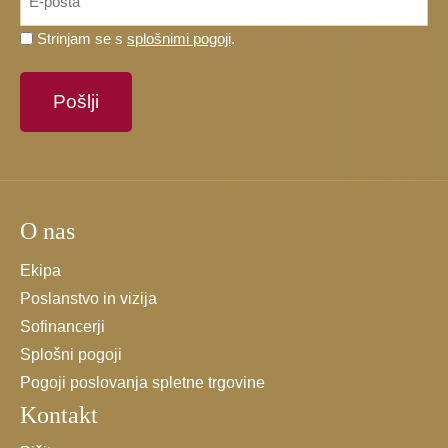
*
Prosimo,
Strinjam se s
splošnimi pogoji
.
potrdite,
da
se
strinjate
s
splošnimi
pogoji.
O nas
*
Ekipa
Poslanstvo in vizija
Sofinancerji
Splošni pogoji
Pogoji poslovanja spletne trgovine
Kontakt