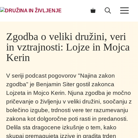
Skip
ME
to
content
Zgodba o veliki družini, veri
in vztrajnosti: Lojze in Mojca
Kerin
V seriji podcast pogovorov "Najina zakon
zgodba" je Benjamin Siter gostil zakonca
Lojzeta in Mojco Kerin. Njuna zgodba je močno
pričevanje o življenju v veliki družini, soočanju z
bolečino izgube, trdnosti vere ter razumevanju
zakona kot dolgoročne poti rasti in predanosti.
Delila sta dragocene izkušnje o tem, kako
skupaj premagujeta izzive in gradita trden