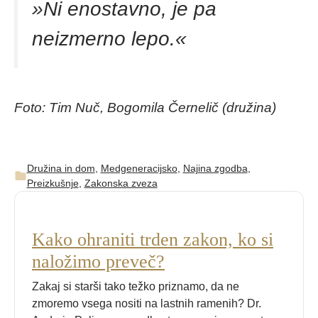
»Ni enostavno, je pa
neizmerno lepo.«
Foto: Tim Nuč, Bogomila Černelič (družina)
Družina in dom
,
Medgeneracijsko
,
Najina zgodba
,
Preizkušnje
,
Zakonska zveza
Kako ohraniti trden zakon, ko si
naložimo preveč?
Zakaj si starši tako težko priznamo, da ne
zmoremo vsega nositi na lastnih ramenih? Dr.