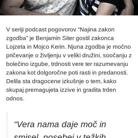
V seriji podcast pogovorov “Najina zakon
zgodba” je Benjamin Siter gostil zakonca
Lojzeta in Mojco Kerin. Njuna zgodba je močno
pričevanje o življenju v veliki družini, soočanju z
bolečino izgube, trdnosti vere ter razumevanju
zakona kot dolgoročne poti rasti in predanosti.
Delila sta dragocene izkušnje o tem, kako
skupaj premagujeta izzive in gradita trden
odnos.
“
Vera nama daje moč in
smisel, posebej v težkih