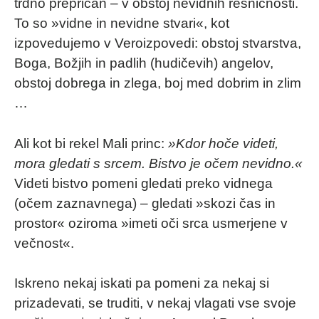
trdno prepričan – v obstoj nevidnih resničnosti.
To so »vidne in nevidne stvari«, kot
izpovedujemo v Veroizpovedi: obstoj stvarstva,
Boga, Božjih in padlih (hudičevih) angelov,
obstoj dobrega in zlega, boj med dobrim in zlim
…
Ali kot bi rekel Mali princ:
»Kdor hoče videti,
mora gledati s srcem. Bistvo je očem nevidno.«
Videti bistvo pomeni gledati preko vidnega
(očem zaznavnega) – gledati »skozi čas in
prostor« oziroma »imeti oči srca usmerjene v
večnost«.
Iskreno nekaj iskati pa pomeni za nekaj si
prizadevati, se truditi, v nekaj vlagati vse svoje