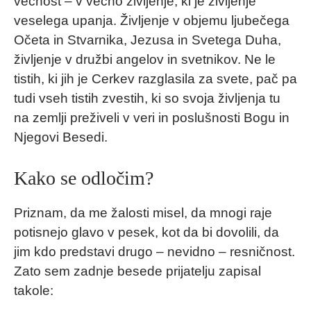
večnost – v večno življenje, ki je življenje
veselega upanja. Življenje v objemu ljubečega
Očeta in Stvarnika, Jezusa in Svetega Duha,
življenje v družbi angelov in svetnikov. Ne le
tistih, ki jih je Cerkev razglasila za svete, pač pa
tudi vseh tistih zvestih, ki so svoja življenja tu
na zemlji preživeli v veri in poslušnosti Bogu in
Njegovi Besedi.
Kako se odločim?
Priznam, da me žalosti misel, da mnogi raje
potisnejo glavo v pesek, kot da bi dovolili, da
jim kdo predstavi drugo – nevidno – resničnost.
Zato sem zadnje besede prijatelju zapisal
takole: