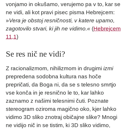
vonjamo in okušamo, verujemo pa v to, kar se
ne vidi, ali kot pravi pisec pisma Hebrejcem:
»
Vera je obstoj resničnosti, v katere upamo,
zagotovilo stvari, ki jih ne vidimo.«
(
Hebrejcem
11,1
)
Se res nič ne vidi?
Z racionalizmom, nihilizmom in drugimi
izmi
prepredena sodobna kultura nas hoče
prepričati, da Boga ni, da se s telesno smrtjo
vse konča in je resnično le to, kar lahko
zaznamo z našimi telesnimi čuti. Poznate
stereogram oziroma magično oko, kjer lahko
vidimo 3D sliko znotraj običajne slike? Mnogi
ne vidijo nič in se tistim, ki 3D sliko vidimo,