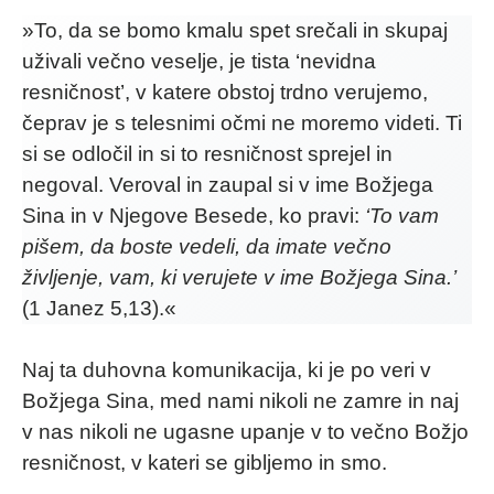
»To, da se bomo kmalu spet srečali in skupaj
uživali večno veselje, je tista ‘nevidna
resničnost’, v katere obstoj trdno verujemo,
čeprav je s telesnimi očmi ne moremo videti. Ti
si se odločil in si to resničnost sprejel in
negoval. Veroval in zaupal si v ime Božjega
Sina in v Njegove Besede, ko pravi:
‘To vam
pišem, da boste vedeli, da imate večno
življenje, vam, ki verujete v ime Božjega Sina.’
(1 Janez 5,13).«
Naj ta duhovna komunikacija, ki je po veri v
Božjega Sina, med nami nikoli ne zamre in naj
v nas nikoli ne ugasne upanje v to večno Božjo
resničnost, v kateri se gibljemo in smo.