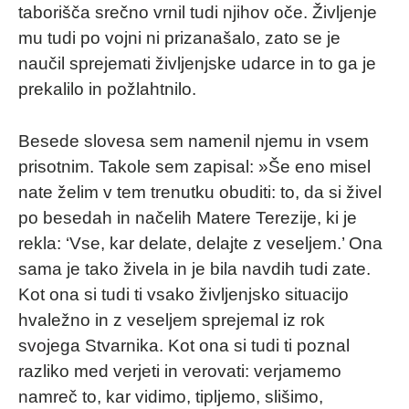
taborišča srečno vrnil tudi njihov oče. Življenje
mu tudi po vojni ni prizanašalo, zato se je
naučil sprejemati življenjske udarce in to ga je
prekalilo in požlahtnilo.
Besede slovesa sem namenil njemu in vsem
prisotnim. Takole sem zapisal: »Še eno misel
nate želim v tem trenutku obuditi: to, da si živel
po besedah in načelih Matere Terezije, ki je
rekla: ‘Vse, kar delate, delajte z veseljem.’ Ona
sama je tako živela in je bila navdih tudi zate.
Kot ona si tudi ti vsako življenjsko situacijo
hvaležno in z veseljem sprejemal iz rok
svojega Stvarnika. Kot ona si tudi ti poznal
razliko med verjeti in verovati: verjamemo
namreč to, kar vidimo, tipljemo, slišimo,