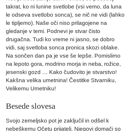
takrat, ko ni lunine svetlobe (vsi vemo, da luna
le odseva svetlobo sonca), se nič ne vidi (lahko
le tipljemo). Naše oči niso prilagojene na
gledanje v temi. Podnevi je stvar čisto
drugačna. Tudi ko vreme ni jasno, se dobro
vidi, saj svetloba sonca pronica skozi oblake.
Na sončen dan pa je vse še lepše. Pomislimo
na lepoto gora, modrino morja in neba, rožice,
jesenski gozd … Kako čudovito je stvarstvo!
Kakšna velika umetnina! Čestitke Stvarniku,
Velikemu Umetniku!
Besede slovesa
Svojo zemeljsko pot je zaključil in odšel k
nebeškemu Očetu prijatelj. Njegovi domači so