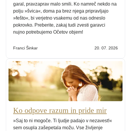
garal, pravzaprav malo smili. Ko namreč nekdo na
polju »švica«, doma pa brez njega pripravljajo
»fešto«, bi verjetno vsakemu od nas odneslo
pokrovko. Preberite, zakaj tudi zvesti garavci
nujno potrebujemo Očetov objem!
Franci Šinkar
20. 07. 2026
Ko odpove razum in pride mir
»Saj to ni mogoče. Ti ljudje padajo v nezavest!«
sem osupla zašepetala možu. Vse življenje