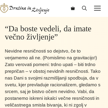
Skip
ME
to
content
“Da boste vedeli, da imate
večno življenje”
Nevidne resničnosti so dejstvo, če to
verjamemo ali ne. (Pomislimo na gravitacijo!)
Zato verovati pomeni: trdno upati – biti trdno
prepričan – v obstoj nevidnih resničnosti. Tako
nas Dani s svojimi razmišljanji spodbuja, da v
svetu, kjer prevladuje racionalizem, gledamo s
srcem, saj je bistvo očem nevidno. Vabi, da
postanemo iskreni iskalci večne resničnosti in
veličastnega smisla bivanja, ki ni zgolj v