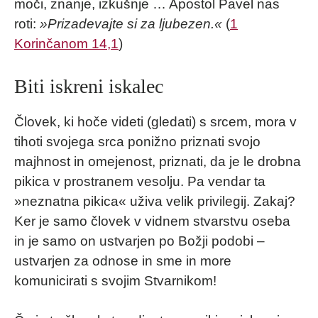
moči, znanje, izkušnje … Apostol Pavel nas
roti:
»Prizadevajte si za ljubezen.«
(
1
Korinčanom 14,1
)
Biti iskreni iskalec
Človek, ki hoče videti (gledati) s srcem, mora v
tihoti svojega srca ponižno priznati svojo
majhnost in omejenost, priznati, da je le drobna
pikica v prostranem vesolju. Pa vendar ta
»neznatna pikica« uživa velik privilegij. Zakaj?
Ker je samo človek v vidnem stvarstvu oseba
in je samo on ustvarjen po Božji podobi –
ustvarjen za odnose in sme in more
komunicirati s svojim Stvarnikom!