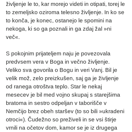
življenje le to, kar morejo videti in otipati, torej le
to zemeljsko oziroma telesno življenje. In ko se
to konča, je konec, ostanejo le spomini na
nekoga, ki so ga poznali in ga zdaj žal »ni
več«.
S pokojnim prijateljem naju je povezovala
predvsem vera v Boga in večno življenje.
Veliko sva govorila o Bogu in veri Vanj. Bil je
velik mož, zelo preizkušen, saj ga je življenje
od ranega otroštva teplo. Star le nekaj
mesecev je bil med vojno skupaj s starejšima
bratoma in sestro odpeljan v taborišče v
Nemčijo brez obeh staršev (to so bili »ukradeni
otroci«). Čudežno so preživeli in se vsi štirje
vrnili na očetov dom, kamor se je iz drugega