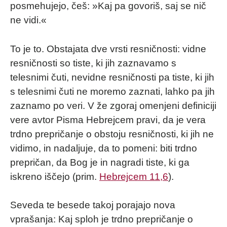
posmehujejo, češ: »Kaj pa govoriš, saj se nič
ne vidi.«
To je to. Obstajata dve vrsti resničnosti: vidne
resničnosti so tiste, ki jih zaznavamo s
telesnimi čuti, nevidne resničnosti pa tiste, ki jih
s telesnimi čuti ne moremo zaznati, lahko pa jih
zaznamo po veri. V že zgoraj omenjeni definiciji
vere avtor Pisma Hebrejcem pravi, da je vera
trdno prepričanje o obstoju resničnosti, ki jih ne
vidimo, in nadaljuje, da to pomeni: biti trdno
prepričan, da Bog je in nagradi tiste, ki ga
iskreno iščejo (prim.
Hebrejcem 11,6
).
Seveda te besede takoj porajajo nova
vprašanja: Kaj sploh je trdno prepričanje o