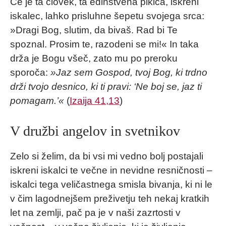
Če je ta človek, ta edinstvena pikica, iskreni
iskalec, lahko prisluhne šepetu svojega srca:
»Dragi Bog, slutim, da bivaš. Rad bi Te
spoznal. Prosim te, razodeni se mi!« In taka
drža je Bogu všeč, zato mu po preroku
sporoča:
»Jaz sem Gospod, tvoj Bog, ki trdno
drži tvojo desnico, ki ti pravi: ‘Ne boj se, jaz ti
pomagam.’«
(
Izaija 41,13
)
V družbi angelov in svetnikov
Zelo si želim, da bi vsi mi vedno bolj postajali
iskreni iskalci te večne in nevidne resničnosti –
iskalci tega veličastnega smisla bivanja, ki ni le
v čim lagodnejšem preživetju teh nekaj kratkih
let na zemlji, pač pa je v naši zazrtosti v