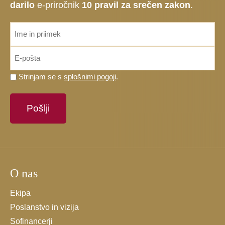
darilo
e-priročnik
10 pravil za srečen zakon
.
ime_priimek
*
Email
*
Prosimo,
Strinjam se s
splošnimi pogoji
.
potrdite,
da
se
strinjate
s
splošnimi
pogoji.
O nas
*
Ekipa
Poslanstvo in vizija
Sofinancerji