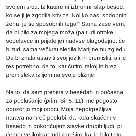
svojem srcu. Iz katere ni izbruhnil slap besed,
ko se ji je zgodila krivica. Koliko nas, sodobnih
žena, je še sposobnih tega? Sama zase vem,
da bi bilo za mojega moža (pa tudi otroke,
sodelavce in prijatelje) nadvse blagodejno, če
bi tudi sama večkrat sledila Marijinemu zgledu.
Da bi znala ustaviti svoj jezik in premisliti, ali je
res potrebno, da to, kar čutim, takoj in brez
premisleka izlijem na svoje bližnje.
Na to, da sem prehitra v besedah in počasna
za poslušanje (prim. Sir 5, 11), me pogosto
opozorijo moji otroci. Moja nepotrpežljiva
narava namreč poskrbi, da rada skačem v
besedo in dokončujem stavke drugih ljudi, pri
čemer velikokrat tudi zgrešim, kaj je bilo tisto,