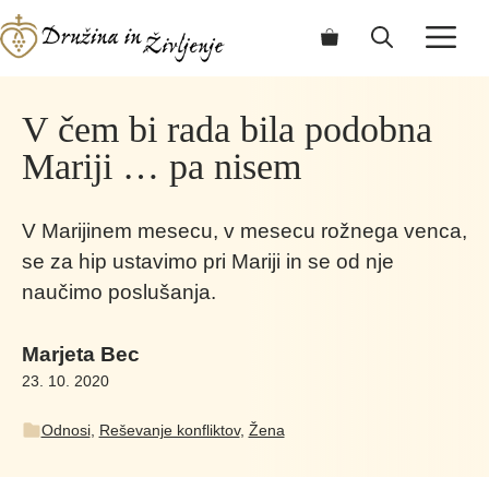
Skip
ME
to
content
V čem bi rada bila podobna
Mariji … pa nisem
V Marijinem mesecu, v mesecu rožnega venca,
se za hip ustavimo pri Mariji in se od nje
naučimo poslušanja.
Marjeta Bec
23. 10. 2020
Odnosi
,
Reševanje konfliktov
,
Žena