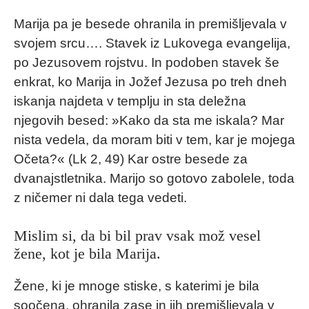
Marija pa je besede ohranila in premišljevala v
svojem srcu…. Stavek iz Lukovega evangelija,
po Jezusovem rojstvu. In podoben stavek še
enkrat, ko Marija in Jožef Jezusa po treh dneh
iskanja najdeta v templju in sta deležna
njegovih besed: »Kako da sta me iskala? Mar
nista vedela, da moram biti v tem, kar je mojega
Očeta?« (Lk 2, 49) Kar ostre besede za
dvanajstletnika. Marijo so gotovo zabolele, toda
z ničemer ni dala tega vedeti.
Mislim si, da bi bil prav vsak mož vesel
žene, kot je bila Marija.
Žene, ki je mnoge stiske, s katerimi je bila
soočena, ohranila zase in jih premišljevala v