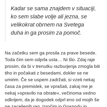
Kadar se sama znajdem v situaciji,
ko sem slabe volje ali jezna, se
velikokrat obrnem na Svetega
duha in ga prosim za pomoč.
Na začetku sem ga prosila za prave besede.
Toda čim sem odprla usta… Ni šlo. Zdaj raje
prosim, da bi v trenutku razburjenja zmogla biti
tiho in počakati z besedami, dokler se ne
umirim. Če se uspem zadržati, si vzeti nekaj
časa za premislek, se vprašati, zakaj me je
nekaj »spravilo na obrate«, večinoma vedno
odkrijem, da je dogodek odprl eno od mojih še
ne zaceljenih ran. Izročim jo Gospodu in