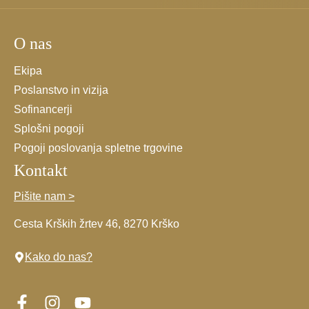
splošnimi
pogoji.
O nas
*
Ekipa
Poslanstvo in vizija
Sofinancerji
Splošni pogoji
Pogoji poslovanja spletne trgovine
Kontakt
Pišite nam >
Cesta Krških žrtev 46, 8270 Krško
Kako do nas?