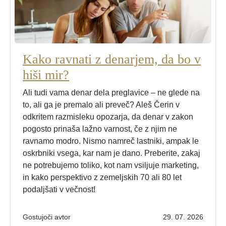
Kako ravnati z denarjem, da bo v
hiši mir?
Ali tudi vama denar dela preglavice – ne glede na
to, ali ga je premalo ali preveč? Aleš Čerin v
odkritem razmisleku opozarja, da denar v zakon
pogosto prinaša lažno varnost, če z njim ne
ravnamo modro. Nismo namreč lastniki, ampak le
oskrbniki vsega, kar nam je dano. Preberite, zakaj
ne potrebujemo toliko, kot nam vsiljuje marketing,
in kako perspektivo z zemeljskih 70 ali 80 let
podaljšati v večnost!
Gostujoči avtor
29. 07. 2026