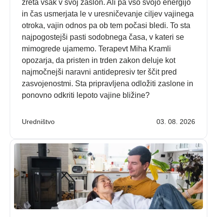
zreta vsak v svoj zaslon. Ali pa vso svojo energijo
in čas usmerjata le v uresničevanje ciljev vajinega
otroka, vajin odnos pa ob tem počasi bledi. To sta
najpogostejši pasti sodobnega časa, v kateri se
mimogrede ujamemo. Terapevt Miha Kramli
opozarja, da pristen in trden zakon deluje kot
najmočnejši naravni antidepresiv ter ščit pred
zasvojenostmi. Sta pripravljena odložiti zaslone in
ponovno odkriti lepoto vajine bližine?
Uredništvo
03. 08. 2026