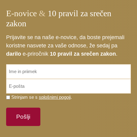
E-novice
&
10 pravil za srečen
zakon
Prijavite se na naše e-novice, da boste prejemali
koristne nasvete za vaše odnose, že sedaj pa
darilo
e-priročnik
10 pravil za srečen zakon
.
ime_priimek
*
Email
*
Prosimo,
Strinjam se s
splošnimi pogoji
.
potrdite,
da
se
strinjate
s