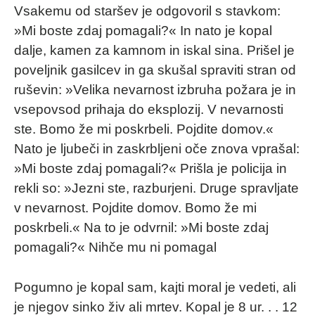
Vsakemu od staršev je odgovoril s stavkom:
»Mi boste zdaj pomagali?« In nato je kopal
dalje, kamen za kamnom in iskal sina. Prišel je
poveljnik gasilcev in ga skušal spraviti stran od
ruševin: »Velika nevarnost izbruha požara je in
vsepovsod prihaja do eksplozij. V nevarnosti
ste. Bomo že mi poskrbeli. Pojdite domov.«
Nato je ljubeči in zaskrbljeni oče znova vprašal:
»Mi boste zdaj pomagali?« Prišla je policija in
rekli so: »Jezni ste, razburjeni. Druge spravljate
v nevarnost. Pojdite domov. Bomo že mi
poskrbeli.« Na to je odvrnil: »Mi boste zdaj
pomagali?« Nihče mu ni pomagal
Pogumno je kopal sam, kajti moral je vedeti, ali
je njegov sinko živ ali mrtev. Kopal je 8 ur. . . 12