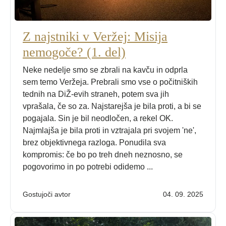
Z najstniki v Veržej: Misija
nemogoče? (1. del)
Neke nedelje smo se zbrali na kavču in odprla
sem temo Veržeja. Prebrali smo vse o počitniških
tednih na DiŽ-evih straneh, potem sva jih
vprašala, če so za. Najstarejša je bila proti, a bi se
pogajala. Sin je bil neodločen, a rekel OK.
Najmlajša je bila proti in vztrajala pri svojem 'ne',
brez objektivnega razloga. Ponudila sva
kompromis: če bo po treh dneh neznosno, se
pogovorimo in po potrebi odidemo ...
Gostujoči avtor
04. 09. 2025