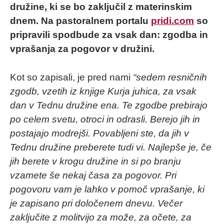
družine, ki se bo zaključil z materinskim
dnem. Na pastoralnem portalu
pridi.com
so
pripravili spodbude za vsak dan: zgodba in
vprašanja za pogovor v družini.
Kot so zapisali, je pred nami
“sedem resničnih
zgodb, vzetih iz knjige Kurja juhica, za vsak
dan v Tednu družine ena. Te zgodbe prebirajo
po celem svetu, otroci in odrasli. Berejo jih in
postajajo modrejši. Povabljeni ste, da jih v
Tednu družine preberete tudi vi. Najlepše je, če
jih berete v krogu družine in si po branju
vzamete še nekaj časa za pogovor. Pri
pogovoru vam je lahko v pomoč vprašanje, ki
je zapisano pri določenem dnevu. Večer
zaključite z molitvijo za može, za očete, za