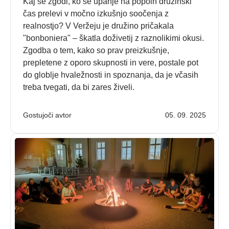
Kaj se zgodi, ko se upanje na popoln družinski
čas prelevi v močno izkušnjo soočenja z
realnostjo? V Veržeju je družino pričakala
"bonboniera" – škatla doživetij z raznolikimi okusi.
Zgodba o tem, kako so prav preizkušnje,
prepletene z oporo skupnosti in vere, postale pot
do globlje hvaležnosti in spoznanja, da je včasih
treba tvegati, da bi zares živeli.
Gostujoči avtor
05. 09. 2025