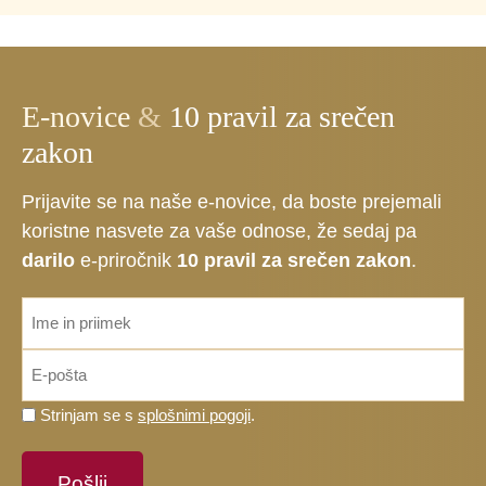
E-novice
&
10 pravil za srečen
zakon
Prijavite se na naše e-novice, da boste prejemali
koristne nasvete za vaše odnose, že sedaj pa
darilo
e-priročnik
10 pravil za srečen zakon
.
ime_priimek
*
Email
*
Prosimo,
Strinjam se s
splošnimi pogoji
.
potrdite,
da