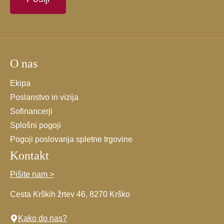
se
strinjate
s
splošnimi
pogoji.
O nas
*
Ekipa
Poslanstvo in vizija
Sofinancerji
Splošni pogoji
Pogoji poslovanja spletne trgovine
Kontakt
Pišite nam >
Cesta Krških žrtev 46, 8270 Krško
Kako do nas?