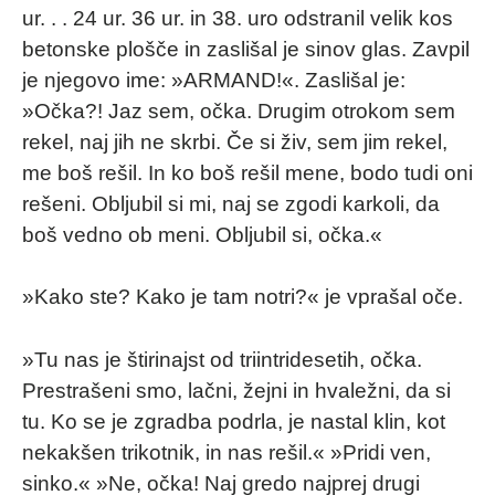
ur. . . 24 ur. 36 ur. in 38. uro odstranil velik kos
betonske plošče in zaslišal je sinov glas. Zavpil
je njegovo ime: »ARMAND!«. Zaslišal je:
»Očka?! Jaz sem, očka. Drugim otrokom sem
rekel, naj jih ne skrbi. Če si živ, sem jim rekel,
me boš rešil. In ko boš rešil mene, bodo tudi oni
rešeni. Obljubil si mi, naj se zgodi karkoli, da
boš vedno ob meni. Obljubil si, očka.«
»Kako ste? Kako je tam notri?« je vprašal oče.
»Tu nas je štirinajst od triintridesetih, očka.
Prestrašeni smo, lačni, žejni in hvaležni, da si
tu. Ko se je zgradba podrla, je nastal klin, kot
nekakšen trikotnik, in nas rešil.« »Pridi ven,
sinko.« »Ne, očka! Naj gredo najprej drugi