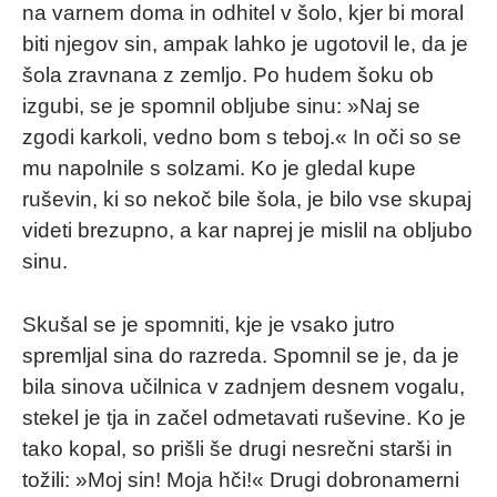
na varnem doma in odhitel v šolo, kjer bi moral
biti njegov sin, ampak lahko je ugotovil le, da je
šola zravnana z zemljo. Po hudem šoku ob
izgubi, se je spomnil obljube sinu: »Naj se
zgodi karkoli, vedno bom s teboj.« In oči so se
mu napolnile s solzami. Ko je gledal kupe
ruševin, ki so nekoč bile šola, je bilo vse skupaj
videti brezupno, a kar naprej je mislil na obljubo
sinu.
Skušal se je spomniti, kje je vsako jutro
spremljal sina do razreda. Spomnil se je, da je
bila sinova učilnica v zadnjem desnem vogalu,
stekel je tja in začel odmetavati ruševine. Ko je
tako kopal, so prišli še drugi nesrečni starši in
tožili: »Moj sin! Moja hči!« Drugi dobronamerni