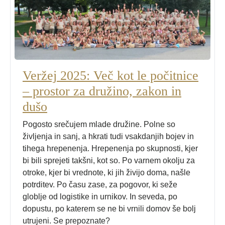
Veržej 2025: Več kot le počitnice
– prostor za družino, zakon in
dušo
Pogosto srečujem mlade družine. Polne so
življenja in sanj, a hkrati tudi vsakdanjih bojev in
tihega hrepenenja. Hrepenenja po skupnosti, kjer
bi bili sprejeti takšni, kot so. Po varnem okolju za
otroke, kjer bi vrednote, ki jih živijo doma, našle
potrditev. Po času zase, za pogovor, ki seže
globlje od logistike in urnikov. In seveda, po
dopustu, po katerem se ne bi vrnili domov še bolj
utrujeni. Se prepoznate?