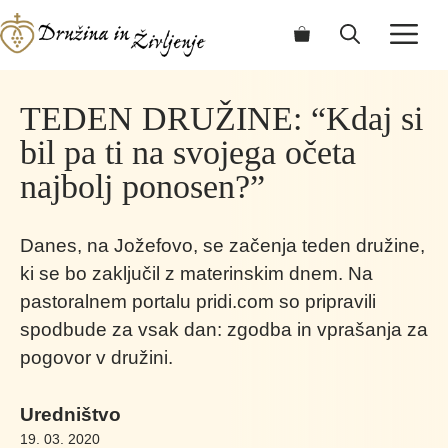
Skip
ME
to
content
TEDEN DRUŽINE: “Kdaj si
bil pa ti na svojega očeta
najbolj ponosen?”
Danes, na Jožefovo, se začenja teden družine,
ki se bo zaključil z materinskim dnem. Na
pastoralnem portalu pridi.com so pripravili
spodbude za vsak dan: zgodba in vprašanja za
pogovor v družini.
Uredništvo
19. 03. 2020