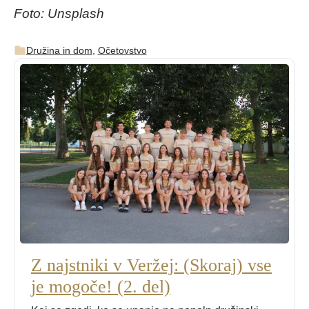
Foto: Unsplash
Družina in dom
,
Očetovstvo
Z najstniki v Veržej: (Skoraj) vse
je mogoče! (2. del)