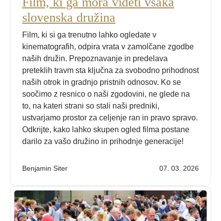
Film, ki ga mora videti vsaka
slovenska družina
Film, ki si ga trenutno lahko ogledate v
kinematografih, odpira vrata v zamolčane zgodbe
naših družin. Prepoznavanje in predelava
preteklih travm sta ključna za svobodno prihodnost
naših otrok in gradnjo pristnih odnosov. Ko se
soočimo z resnico o naši zgodovini, ne glede na
to, na kateri strani so stali naši predniki,
ustvarjamo prostor za celjenje ran in pravo spravo.
Odkrijte, kako lahko skupen ogled filma postane
darilo za vašo družino in prihodnje generacije!
Benjamin Siter
07. 03. 2026