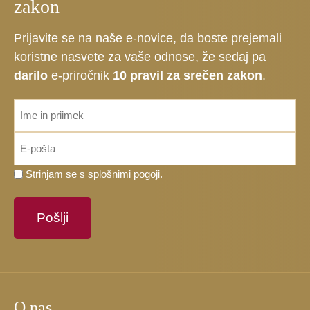
zakon
Prijavite se na naše e-novice, da boste prejemali
koristne nasvete za vaše odnose, že sedaj pa
darilo
e-priročnik
10 pravil za srečen zakon
.
ime_priimek
*
Email
*
Prosimo,
Strinjam se s
splošnimi pogoji
.
potrdite,
da
se
strinjate
s
splošnimi
pogoji.
O nas
*