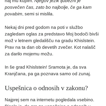
naj mu kupim.
Njegov jezik ljubezni je
posvečen čas, zato bo najbolje, če ga kam
povabim
, semi si mislila.
Nekaj dni pred godom na poti v službo
zagledam oglas za predstavo Moj bodoči bivši
mož v letnem gledališču na gradu Khislstein.
Prav na ta dan ob devetih zvečer. Kot nalašč
za darilo mojemu možu.
In še grad Khislstein! Sramota je, da sva
Kranjčana, pa ga poznava samo od zunaj.
Uspešnica o odnosih v zakonu?
Najprej sem na internetu pogledala vsebino.