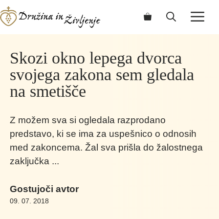
Skip
ME
to
content
Skozi okno lepega dvorca
svojega zakona sem gledala
na smetišče
Z možem sva si ogledala razprodano
predstavo, ki se ima za uspešnico o odnosih
med zakoncema. Žal sva prišla do žalostnega
zaključka ...
Gostujoči avtor
09. 07. 2018