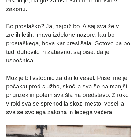
Pisalo je, da gre za uspešnico o odnosih v
zakonu.
Bo prostaško? Ja, najbrž bo. A saj sva že v
zrelih letih, imava izdelane nazore, kar bo
prostaškega, bova kar preslišala. Gotovo pa bo
tudi duhovito in zabavno, saj piše, da je
uspešnica.
Mož je bil vstopnic za darilo vesel. Prišel me je
počakat pred službo, skočila sva še na manjši
prigrizek in potem sva šla na predstavo. Z roko
v roki sva se sprehodila skozi mesto, veselila
sva se svojega zakona in lepega večera.