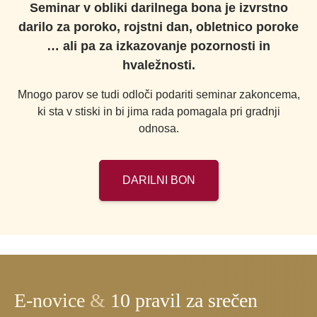
Seminar v obliki darilnega bona je izvrstno
darilo za poroko, rojstni dan, obletnico poroke
… ali pa za izkazovanje pozornosti in
hvaležnosti.
Mnogo parov se tudi odloči podariti seminar zakoncema,
ki sta v stiski in bi jima rada pomagala pri gradnji
odnosa.
DARILNI BON
E-novice
&
10 pravil za srečen