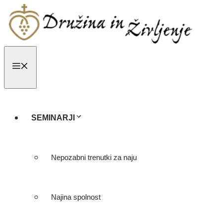
Skip
to
content
MENU
SEMINARJI
Nepozabni trenutki za naju
Najina spolnost