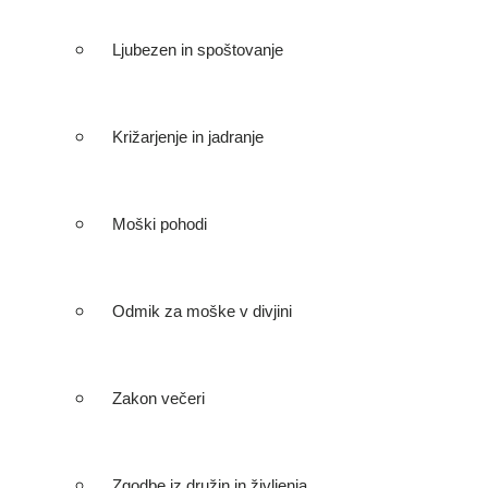
Ljubezen in spoštovanje
Križarjenje in jadranje
Moški pohodi
Odmik za moške v divjini
Zakon večeri
Zgodbe iz družin in življenja