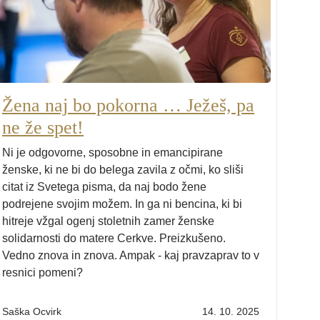
Žena naj bo pokorna … Ježeš, pa
ne že spet!
Ni je odgovorne, sposobne in emancipirane
ženske, ki ne bi do belega zavila z očmi, ko sliši
citat iz Svetega pisma, da naj bodo žene
podrejene svojim možem. In ga ni bencina, ki bi
hitreje vžgal ogenj stoletnih zamer ženske
solidarnosti do matere Cerkve. Preizkušeno.
Vedno znova in znova. Ampak - kaj pravzaprav to v
resnici pomeni?
Saška Ocvirk
14. 10. 2025