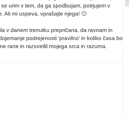
 se urim v tem, da ga spodbujam, potrjujem v
. Ali mi uspeva, vprašajte njega! 🙂
ila v danem trenutku prepričana, da ravnam in
dojemanje podrejenosti ‘pravilno’ in koliko časa bo
ne rane in razsvetlil mojega srca in razuma.