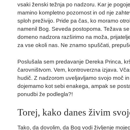
vsaki ženski težnja po nadzoru. Kar je pogoje
mamino kompletno pozornost in od nje zahte
sploh preživijo. Pride pa čas, ko moramo otroka
namenil Bog. Seveda postopoma. Težava se p
domeno nadzora razširimo na moža, prijatelj
za vse okoli nas. Ne znamo spuščati, prepušč
Poslušala sem predavanje Dereka Princa, krš
čarovništvom. Vem, kontroverzna izjava. Včas
hudič. Z nadzorom uveljavljamo svojo moč in 
dojemamo kot sebi enakega, ampak se postav
ponudbi že podlegla?!
Torej, kako danes živim svoj
Tako, da dovolim, da Bog vodi življenje moje