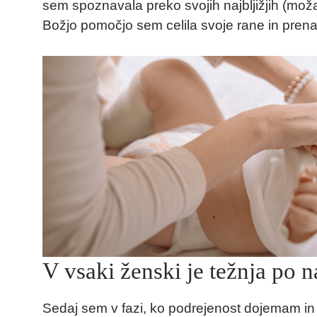
sem spoznavala preko svojih najbljižjih (moža, o
Božjo pomočjo sem celila svoje rane in prenav
V vsaki ženski je težnja po 
Sedaj sem v fazi, ko podrejenost dojemam in