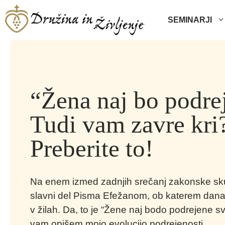
Skip
to
SEMINARJI
content
“Žena naj bo podre
Tudi vam zavre kri
Preberite to!
Na enem izmed zadnjih srečanj zakonske sku
slavni del Pisma Efežanom, ob katerem današ
v žilah. Da, to je “Žene naj bodo podrejene 
vam opišem mojo evolucijo podrejenosti ...