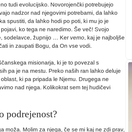
no tudi evolucijsko. Novorojenčki potrebujejo
vajo nadzor nad njegovimi potrebami, da lahko
 spustiti, da lahko hodi po poti, ki mu jo je
ojavi, ko tega ne naredimo. Še več! Svojo
e, sodelavce, župnijo … Ker
vemo
, kaj je najboljše
ati in zaupati Bogu, da On vse vodi.
čanskega misionarja, ki je to povezal s
ih pa je na mestu. Preko naših ran lahko deluje
oblast, ki pa pripada le Njemu. Drugega ne
imo nad njega. Kolikokrat sem tej hudičevi
o podrejenost?
ga moža. Molim za njega, če se mi kaj ne zdi prav,