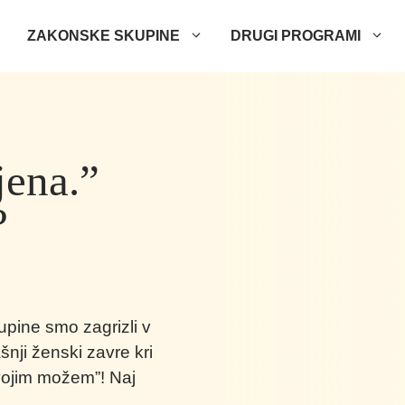
ZAKONSKE SKUPINE
DRUGI PROGRAMI
jena.”
?
pine smo zagrizli v
nji ženski zavre kri
svojim možem”! Naj