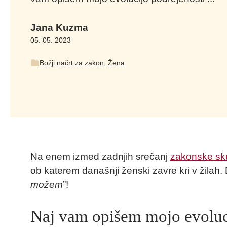
Jana Kuzma
05. 05. 2023
Božji načrt za zakon
,
Žena
Na enem izmed zadnjih srečanj
zakonske sk
ob katerem današnji ženski zavre kri v žilah. D
možem
”!
Naj vam opišem mojo evoluc