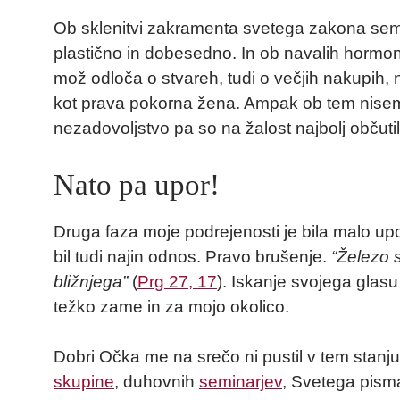
Ob sklenitvi zakramenta svetega zakona sem 
plastično in dobesedno. In ob navalih hormono
mož odloča o stvareh, tudi o večjih nakupih, n
kot prava pokorna žena. Ampak ob tem nisem b
nezadovoljstvo pa so na žalost najbolj občutili
Nato pa upor!
Druga faza moje podrejenosti je bila malo up
bil tudi najin odnos. Pravo brušenje.
“Železo 
bližnjega”
(
Prg 27, 17
). Iskanje svojega glasu 
težko zame in za mojo okolico.
Dobri Očka me na srečo ni pustil v tem stanju
skupine
, duhovnih
seminarjev
, Svetega pism