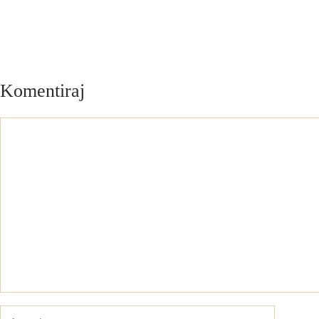
Komentiraj
Komentar
Ime