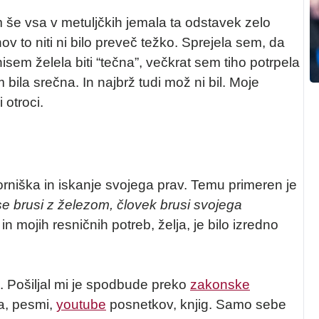
še vsa v metuljčkih jemala ta odstavek zelo
v to niti ni bilo preveč težko. Sprejela sem, da
isem želela biti “tečna”, večkrat sem tiho potrpela
ila srečna. In najbrž tudi mož ni bil. Moje
 otroci.
orniška in iskanje svojega prav. Temu primeren je
se brusi z železom, človek brusi svojega
in mojih resničnih potreb, želja, je bilo izredno
. Pošiljal mi je spodbude preko
zakonske
a, pesmi,
youtube
posnetkov, knjig. Samo sebe