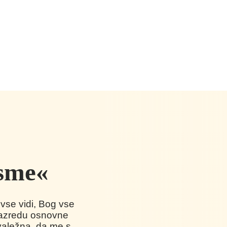
 sme«
vse vidi, Bog vse
 razredu osnovne
hvaležna, da me s