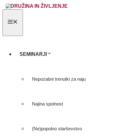
Skip
to
content
MENU
SEMINARJI
Nepozabni trenutki za naju
Najina spolnost
(Ne)popolno starševstvo