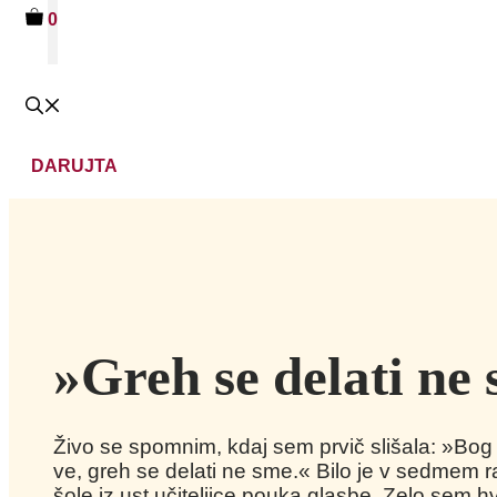
0
DARUJTA
»Greh se delati ne
Živo se spomnim, kdaj sem prvič slišala: »Bog 
ve, greh se delati ne sme.« Bilo je v sedmem
šole iz ust učiteljice pouka glasbe. Zelo sem 