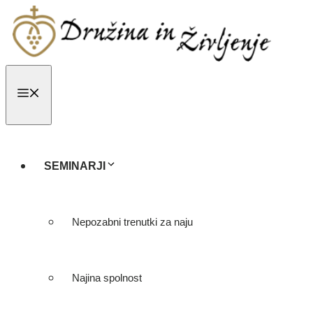
Skip
to
content
MENU
SEMINARJI
Nepozabni trenutki za naju
Najina spolnost