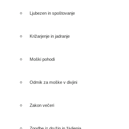
Ljubezen in spoštovanje
Križarjenje in jadranje
Moški pohodi
Odmik za moške v divjini
Zakon večeri
Zgodbe iz družin in življenja