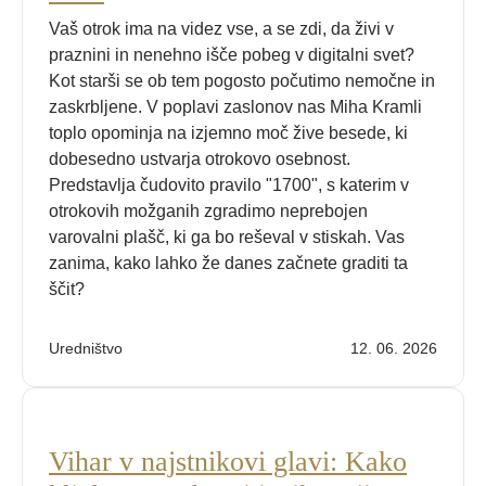
Vaš otrok ima na videz vse, a se zdi, da živi v
praznini in nenehno išče pobeg v digitalni svet?
Kot starši se ob tem pogosto počutimo nemočne in
zaskrbljene. V poplavi zaslonov nas Miha Kramli
toplo opominja na izjemno moč žive besede, ki
dobesedno ustvarja otrokovo osebnost.
Predstavlja čudovito pravilo "1700", s katerim v
otrokovih možganih zgradimo neprebojen
varovalni plašč, ki ga bo reševal v stiskah. Vas
zanima, kako lahko že danes začnete graditi ta
ščit?
Uredništvo
12. 06. 2026
Vihar v najstnikovi glavi: Kako