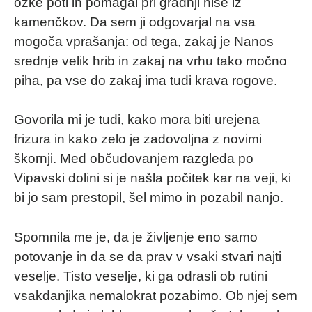
ozke poti in pomagal pri gradnji hiše iz
kamenčkov. Da sem ji odgovarjal na vsa
mogoča vprašanja: od tega, zakaj je Nanos
srednje velik hrib in zakaj na vrhu tako močno
piha, pa vse do zakaj ima tudi krava rogove.
Govorila mi je tudi, kako mora biti urejena
frizura in kako zelo je zadovoljna z novimi
škornji. Med občudovanjem razgleda po
Vipavski dolini si je našla počitek kar na veji, ki
bi jo sam prestopil, šel mimo in pozabil nanjo.
Spomnila me je, da je življenje eno samo
potovanje in da se da prav v vsaki stvari najti
veselje. Tisto veselje, ki ga odrasli ob rutini
vsakdanjika nemalokrat pozabimo. Ob njej sem