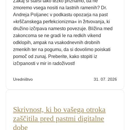
Zakaj si starši tako težko priznamo, da ne
zmoremo vsega nositi na lastnih ramenih? Dr.
Andreja Poljanec v podkastu opozarja na past
»krščanskega perfekcionizma« in žrtvovanja, ki
družino izčrpava namesto povezuje. Bližina med
zakoncoma se ne gradi le na redkih vikend
odklopih, ampak na vsakodnevnih drobnih
zmenkih ter na pogumu, da si dovolimo poiskati
pomoč od zunaj. Preberite, kako stopiti iz
izčrpanosti v mir in radoživost!
Uredništvo
31. 07. 2026
Skrivnost, ki bo vašega otroka
zaščitila pred pastmi digitalne
dobe