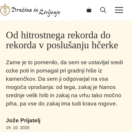
Skip
ME
to
content
Od hitrostnega rekorda do
rekorda v poslušanju hčerke
Zame je to pomenilo, da sem se ustavljal sredi
ozke poti in pomagal pri gradnji hiše iz
kamenčkov. Da sem ji odgovarjal na vsa
mogoča vprašanja: od tega, zakaj je Nanos
srednje velik hrib in zakaj na vrhu tako močno
piha, pa vse do zakaj ima tudi krava rogove.
Jože Prijatelj
19. 10. 2020