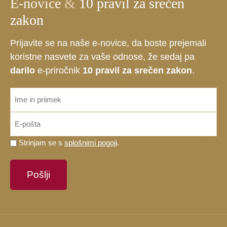
E-novice
&
10 pravil za srečen
zakon
Prijavite se na naše e-novice, da boste prejemali
koristne nasvete za vaše odnose, že sedaj pa
darilo
e-priročnik
10 pravil za srečen zakon
.
ime_priimek
*
Email
*
Prosimo,
Strinjam se s
splošnimi pogoji
.
potrdite,
da
se
strinjate
s
splošnimi
pogoji.