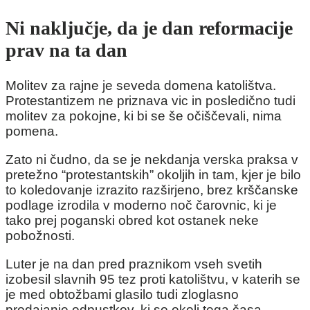
Ni naključje, da je dan reformacije
prav na ta dan
Molitev za rajne je seveda domena katolištva.
Protestantizem ne priznava vic in posledično tudi
molitev za pokojne, ki bi se še očiščevali, nima
pomena.
Zato ni čudno, da se je nekdanja verska praksa v
pretežno “protestantskih” okoljih in tam, kjer je bilo
to koledovanje izrazito razširjeno, brez krščanske
podlage izrodila v moderno noč čarovnic, ki je
tako prej poganski obred kot ostanek neke
pobožnosti.
Luter je na dan pred praznikom vseh svetih
izobesil slavnih 95 tez proti katolištvu, v katerih se
je med obtožbami glasilo tudi zloglasno
prodajanje odpustkov, ki so okoli tega časa