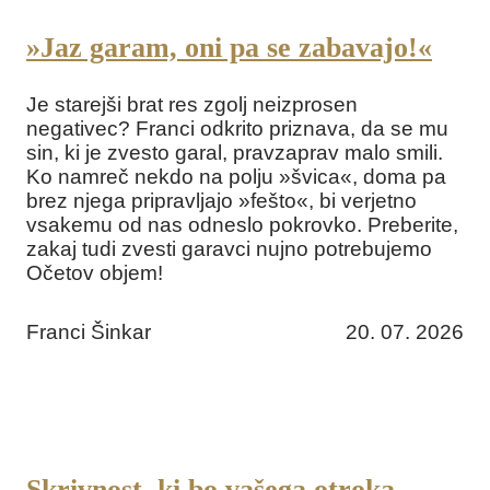
»Jaz garam, oni pa se zabavajo!«
Je starejši brat res zgolj neizprosen
negativec? Franci odkrito priznava, da se mu
sin, ki je zvesto garal, pravzaprav malo smili.
Ko namreč nekdo na polju »švica«, doma pa
brez njega pripravljajo »fešto«, bi verjetno
vsakemu od nas odneslo pokrovko. Preberite,
zakaj tudi zvesti garavci nujno potrebujemo
Očetov objem!
Franci Šinkar
20. 07. 2026
Skrivnost, ki bo vašega otroka