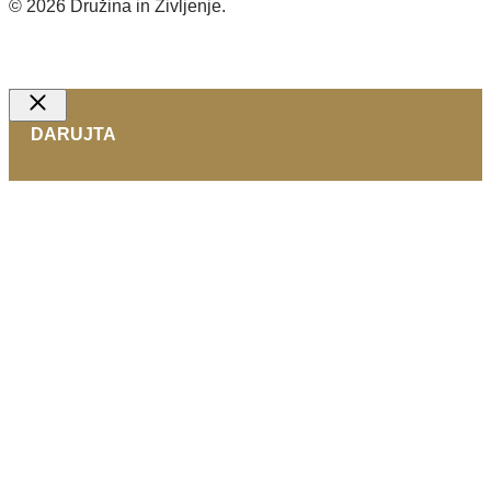
© 2026 Družina in Življenje.
Izdelava spletnih strani
Close
DARUJTA