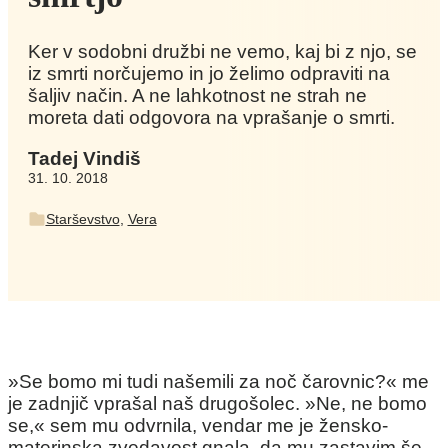
Ker v sodobni družbi ne vemo, kaj bi z njo, se
iz smrti norčujemo in jo želimo odpraviti na
šaljiv način. A ne lahkotnost ne strah ne
moreta dati odgovora na vprašanje o smrti.
Tadej Vindiš
31. 10. 2018
Starševstvo
,
Vera
»Se bomo mi tudi našemili za noč čarovnic?« me
je zadnjič vprašal naš drugošolec. »Ne, ne bomo
se,« sem mu odvrnila, vendar me je žensko-
materinska zvedavost gnala, da mu zastavim še