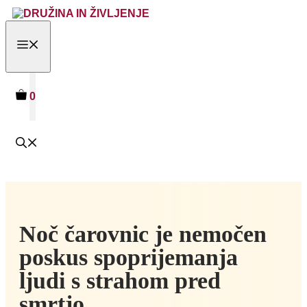
Skip
to
content
MENU
0
Noč čarovnic je nemočen
poskus spoprijemanja
ljudi s strahom pred
smrtjo