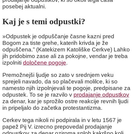
posebej aktualni.
Kaj je s temi odpustki?
»Odpustek je odpuščanje časne kazni pred
Bogom za tiste grehe, katerih krivda je že
odpuščena.” (Katekizem Katoliške Cerkve) Lahko
jih pridobimo zase ali za pokojne, vendar je treba
izpolniti
določene pogoje
.
Premožnejši ljudje so zato v srednjem veku
sprejeli navado, da so plačevali molilce, ki so
namesto njih izpolnjevali te pogoje, predpisane za
odpustek. To se je razvilo v
prodajanje odpustkov
za denar, kar je sprožilo ostre reakcije revnih ljudi
in pripeljalo do začetka protestantizma.
Cerkev tega nikoli ni podpirala in v letu 1567 je
papež Pij V. izrecno prepovedal prodajanje
odpustkov za denar oziroma sploh kakršno koli