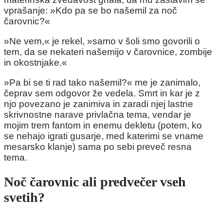
vprašanje: »Kdo pa se bo našemil za noč
čarovnic?«
»Ne vem,« je rekel, »samo v šoli smo govorili o
tem, da se nekateri našemijo v čarovnice, zombije
in okostnjake.«
»Pa bi se ti rad tako našemil?« me je zanimalo,
čeprav sem odgovor že vedela. Smrt in kar je z
njo povezano je zanimiva in zaradi njej lastne
skrivnostne narave privlačna tema, vendar je
mojim trem fantom in enemu dekletu (potem, ko
se nehajo igrati gusarje, med katerimi se vname
mesarsko klanje) sama po sebi preveč resna
tema.
Noč čarovnic ali predvečer vseh
svetih?