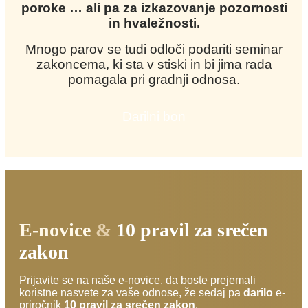
poroke … ali pa za izkazovanje pozornosti
in hvaležnosti.
Mnogo parov se tudi odloči podariti seminar
zakoncema, ki sta v stiski in bi jima rada
pomagala pri gradnji odnosa.
Darilni bon
E-novice
&
10 pravil za srečen
zakon
Prijavite se na naše e-novice, da boste prejemali
koristne nasvete za vaše odnose, že sedaj pa
darilo
e-
priročnik
10 pravil za srečen zakon
.