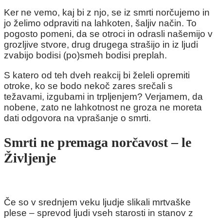
Ker ne vemo, kaj bi z njo, se iz smrti norčujemo in
jo želimo odpraviti na lahkoten, šaljiv način. To
pogosto pomeni, da se otroci in odrasli našemijo v
grozljive stvore, drug drugega strašijo in iz ljudi
zvabijo bodisi (po)smeh bodisi preplah.
S katero od teh dveh reakcij bi želeli opremiti
otroke, ko se bodo nekoč zares srečali s
težavami, izgubami in trpljenjem? Verjamem, da
nobene, zato ne lahkotnost ne groza ne moreta
dati odgovora na vprašanje o smrti.
Smrti ne premaga norčavost – le
Življenje
Če so v srednjem veku ljudje slikali mrtvaške
plese – sprevod ljudi vseh starosti in stanov z