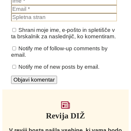
Splet
stran
Shrani moje ime, e-pošto in spletišče v
ta brskalnik za naslednjič, ko komentiram.
Notify me of follow-up comments by
email.
Notify me of new posts by email.
Revija DIŽ
V reviji bosta našla vsebine, ki vama bodo