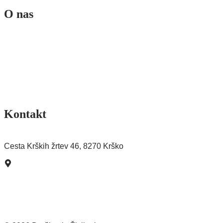
O nas
Ekipa
Poslanstvo in vizija
Sofinancerji
Splošni pogoji
Pogoji poslovanja spletne trgovine
Kontakt
Pišite nam >
Cesta Krških žrtev 46, 8270 Krško
Kako do nas?