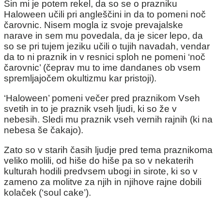
Sin mi je potem rekel, da so se o prazniku
Haloween učili pri angleščini in da to pomeni noč
čarovnic. Nisem mogla iz svoje prevajalske
narave in sem mu povedala, da je sicer lepo, da
so se pri tujem jeziku učili o tujih navadah, vendar
da to ni praznik in v resnici sploh ne pomeni ‘noč
čarovnic’ (čeprav mu to ime dandanes ob vsem
spremljajočem okultizmu kar pristoji).
‘Haloween’ pomeni večer pred praznikom Vseh
svetih in to je praznik vseh ljudi, ki so že v
nebesih. Sledi mu praznik vseh vernih rajnih (ki na
nebesa še čakajo).
Zato so v starih časih ljudje pred tema praznikoma
veliko molili, od hiše do hiše pa so v nekaterih
kulturah hodili predvsem ubogi in sirote, ki so v
zameno za molitve za njih in njihove rajne dobili
kolaček (‘soul cake’).