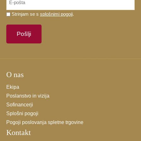
*
Prosimo,
Strinjam se s
splošnimi pogoji
.
potrdite,
da
se
strinjate
s
splošnimi
pogoji.
O nas
*
Ekipa
Poslanstvo in vizija
Sofinancerji
Splošni pogoji
Pogoji poslovanja spletne trgovine
Kontakt