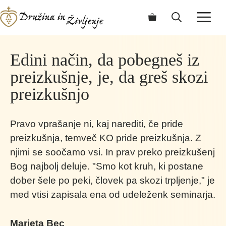
Skip
ME
to
content
Edini način, da pobegneš iz
preizkušnje, je, da greš skozi
preizkušnjo
Pravo vprašanje ni, kaj narediti, če pride
preizkušnja, temveč KO pride preizkušnja. Z
njimi se soočamo vsi. In prav preko preizkušenj
Bog najbolj deluje. "Smo kot kruh, ki postane
dober šele po peki, človek pa skozi trpljenje," je
med vtisi zapisala ena od udeleženk seminarja.
Marjeta Bec