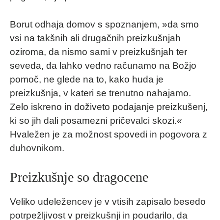
Borut odhaja domov s spoznanjem, »da smo
vsi na takšnih ali drugačnih preizkušnjah
oziroma, da nismo sami v preizkušnjah ter
seveda, da lahko vedno računamo na Božjo
pomoč, ne glede na to, kako huda je
preizkušnja, v kateri se trenutno nahajamo.
Zelo iskreno in doživeto podajanje preizkušenj,
ki so jih dali posamezni pričevalci skozi.«
Hvaležen je za možnost spovedi in pogovora z
duhovnikom.
Preizkušnje so dragocene
Veliko udeležencev je v vtisih zapisalo besedo
potrpežljivost v preizkušnji in poudarilo, da