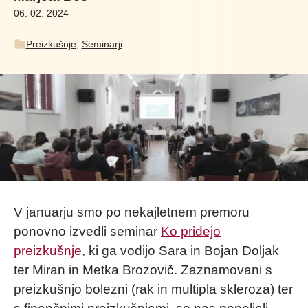
06. 02. 2024
Preizkušnje
,
Seminarji
V januarju smo po nekajletnem premoru
ponovno izvedli seminar
Ko pridejo
preizkušnje
, ki ga vodijo Sara in Bojan Doljak
ter Miran in Metka Brozovič. Zaznamovani s
preizkušnjo bolezni (rak in multipla skleroza) ter