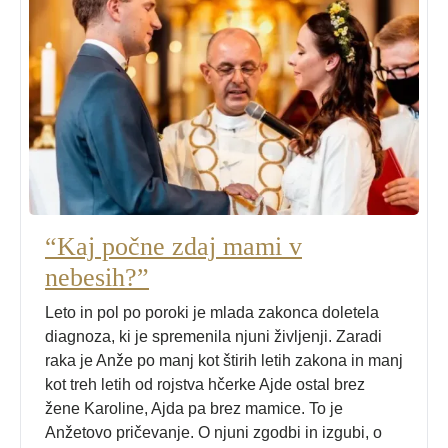
“Kaj počne zdaj mami v
nebesih?”
Leto in pol po poroki je mlada zakonca doletela
diagnoza, ki je spremenila njuni življenji. Zaradi
raka je Anže po manj kot štirih letih zakona in manj
kot treh letih od rojstva hčerke Ajde ostal brez
žene Karoline, Ajda pa brez mamice. To je
Anžetovo pričevanje. O njuni zgodbi in izgubi, o