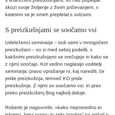
s finančnimi preizkušnjami, so nas popeljali
skozi svoje življenje z živim pričevanjem, v
katerem se je smeh prepletal s solzami.
S preizkušnjami se soočamo vsi
Udeleženci seminarja – tudi sami v mnogočem
preizkušani – so si med seboj podelili, s
kakšnimi preizkušnjami se srečujejo in kako se
z njimi soočajo. Kot vedno naglasijo voditelji
seminarja: pravo vprašanje ni, kaj narediti, če
pride preizkušnja, temveč KO pride
preizkušnja. Z njimi se soočamo vsi. In prav
preko preizkušenj Bog najbolj deluje.
Roberto je nagovorilo, »kako neposredno in
iskreno, brez sramu in zelo “naglas” so pričali o