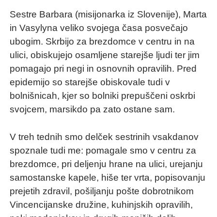
Sestre Barbara (misijonarka iz Slovenije), Marta
in Vasylyna veliko svojega časa posvečajo
ubogim. Skrbijo za brezdomce v centru in na
ulici, obiskujejo osamljene starejše ljudi ter jim
pomagajo pri negi in osnovnih opravilih. Pred
epidemijo so starejše obiskovale tudi v
bolnišnicah, kjer so bolniki prepuščeni oskrbi
svojcem, marsikdo pa zato ostane sam.
V treh tednih smo delček sestrinih vsakdanov
spoznale tudi me: pomagale smo v centru za
brezdomce, pri deljenju hrane na ulici, urejanju
samostanske kapele, hiše ter vrta, popisovanju
prejetih zdravil, pošiljanju pošte dobrotnikom
Vincencijanske družine, kuhinjskih opravilih,