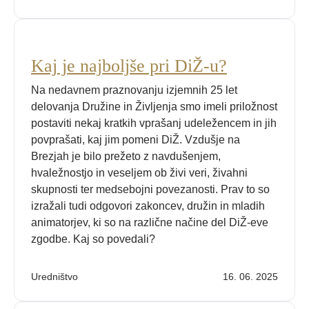
Kaj je najboljše pri DiŽ-u?
Na nedavnem praznovanju izjemnih 25 let
delovanja Družine in Življenja smo imeli priložnost
postaviti nekaj kratkih vprašanj udeležencem in jih
povprašati, kaj jim pomeni DiŽ. Vzdušje na
Brezjah je bilo prežeto z navdušenjem,
hvaležnostjo in veseljem ob živi veri, živahni
skupnosti ter medsebojni povezanosti. Prav to so
izražali tudi odgovori zakoncev, družin in mladih
animatorjev, ki so na različne načine del DiŽ-eve
zgodbe. Kaj so povedali?
Uredništvo
16. 06. 2025