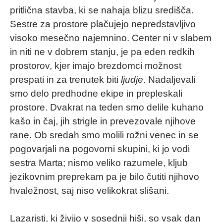
pritlična stavba, ki se nahaja blizu središča.
Sestre za prostore plačujejo nepredstavljivo
visoko mesečno najemnino. Center ni v slabem
in niti ne v dobrem stanju, je pa eden redkih
prostorov, kjer imajo brezdomci možnost
prespati in za trenutek biti
ljudje
. Nadaljevali
smo delo predhodne ekipe in prepleskali
prostore. Dvakrat na teden smo delile kuhano
kašo in čaj, jih strigle in prevezovale njihove
rane. Ob sredah smo molili rožni venec in se
pogovarjali na pogovorni skupini, ki jo vodi
sestra Marta; nismo veliko razumele, kljub
jezikovnim preprekam pa je bilo čutiti njihovo
hvaležnost, saj niso velikokrat slišani.
Lazaristi, ki živijo v sosednji hiši, so vsak dan