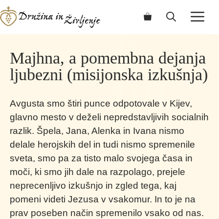
Skip
ME
to
content
Majhna, a pomembna dejanja
ljubezni (misijonska izkušnja)
Avgusta smo štiri punce odpotovale v Kijev,
glavno mesto v deželi nepredstavljivih socialnih
razlik. Špela, Jana, Alenka in Ivana nismo
delale herojskih del in tudi nismo spremenile
sveta, smo pa za tisto malo svojega časa in
moči, ki smo jih dale na razpolago, prejele
neprecenljivo izkušnjo in zgled tega, kaj
pomeni videti Jezusa v vsakomur. In to je na
prav poseben način spremenilo vsako od nas.