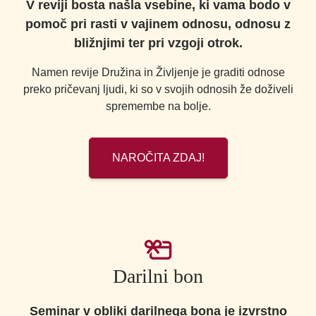
V reviji bosta našla vsebine, ki vama bodo v
pomoč pri rasti v vajinem odnosu, odnosu z
bližnjimi ter pri vzgoji otrok.
Namen revije Družina in Življenje je graditi odnose
preko pričevanj ljudi, ki so v svojih odnosih že doživeli
spremembe na bolje.
NAROČITA ZDAJ!
Darilni bon
Seminar v obliki darilnega bona je izvrstno