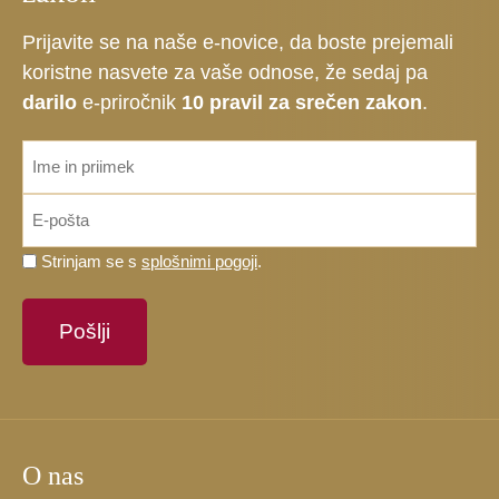
Prijavite se na naše e-novice, da boste prejemali
koristne nasvete za vaše odnose, že sedaj pa
darilo
e-priročnik
10 pravil za srečen zakon
.
ime_priimek
*
Email
*
Prosimo,
Strinjam se s
splošnimi pogoji
.
potrdite,
da
se
strinjate
s
splošnimi
pogoji.
O nas
*