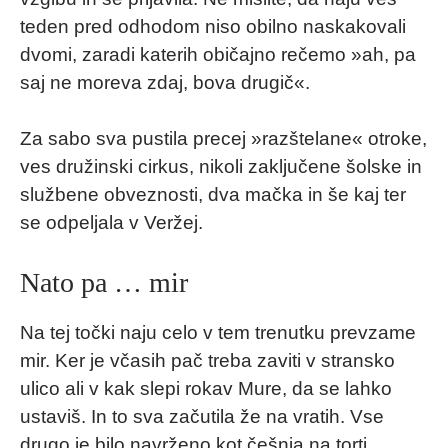
teden pred odhodom niso obilno naskakovali
dvomi, zaradi katerih običajno rečemo »ah, pa
saj ne moreva zdaj, bova drugič«.
Za sabo sva pustila precej »razštelane« otroke,
ves družinski cirkus, nikoli zaključene šolske in
službene obveznosti, dva mačka in še kaj ter
se odpeljala v Veržej.
Nato pa … mir
Na tej točki naju celo v tem trenutku prevzame
mir. Ker je včasih pač treba zaviti v stransko
ulico ali v kak slepi rokav Mure, da se lahko
ustaviš. In to sva začutila že na vratih. Vse
drugo je bilo navrženo kot češnja na torti.