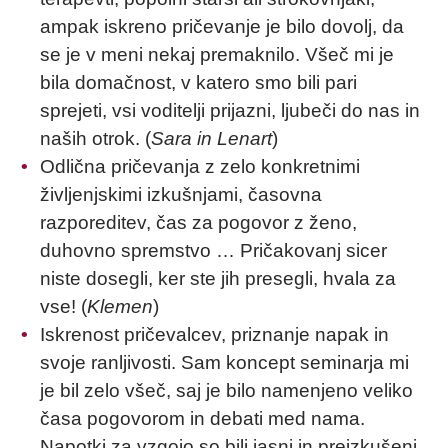
ampak iskreno pričevanje je bilo dovolj, da
se je v meni nekaj premaknilo. Všeč mi je
bila domačnost, v katero smo bili pari
sprejeti, vsi voditelji prijazni, ljubeči do nas in
naših otrok. (
Sara in Lenart
)
Odlična pričevanja z zelo konkretnimi
življenjskimi izkušnjami, časovna
razporeditev, čas za pogovor z ženo,
duhovno spremstvo … Pričakovanj sicer
niste dosegli, ker ste jih presegli, hvala za
vse! (
Klemen
)
Iskrenost pričevalcev, priznanje napak in
svoje ranljivosti. Sam koncept seminarja mi
je bil zelo všeč, saj je bilo namenjeno veliko
časa pogovorom in debati med nama.
Napotki za vzgojo so bili jasni in preizkušeni