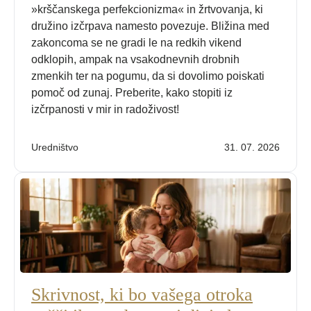
»krščanskega perfekcionizma« in žrtvovanja, ki
družino izčrpava namesto povezuje. Bližina med
zakoncoma se ne gradi le na redkih vikend
odklopih, ampak na vsakodnevnih drobnih
zmenkih ter na pogumu, da si dovolimo poiskati
pomoč od zunaj. Preberite, kako stopiti iz
izčrpanosti v mir in radoživost!
Uredništvo
31. 07. 2026
Skrivnost, ki bo vašega otroka