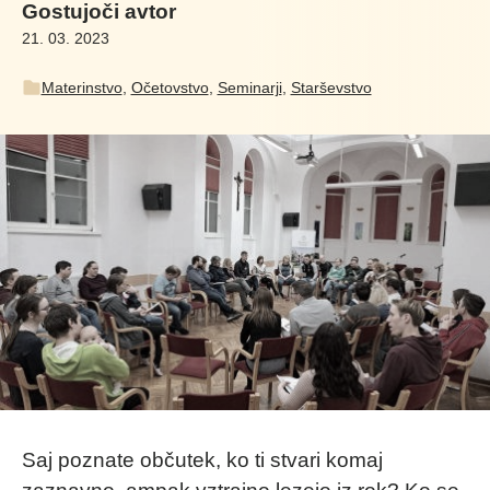
Gostujoči avtor
21. 03. 2023
Materinstvo
,
Očetovstvo
,
Seminarji
,
Starševstvo
Saj poznate občutek, ko ti stvari komaj