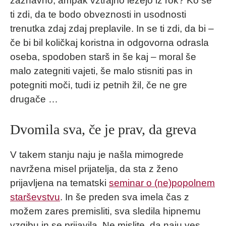
zaznavno, ampak vztrajno lezejo iz rok? Ko se
ti zdi, da te bodo obveznosti in usodnosti
trenutka zdaj zdaj preplavile. In se ti zdi, da bi –
če bi bil količkaj koristna in odgovorna odrasla
oseba, spodoben starš in še kaj – moral še
malo zategniti vajeti, še malo stisniti pas in
potegniti moči, tudi iz petnih žil, če ne gre
drugače …
Dvomila sva, če je prav, da greva
V takem stanju naju je našla mimogrede
navržena misel prijatelja, da sta z ženo
prijavljena na tematski
seminar o (ne)popolnem
starševstvu
. In še preden sva imela čas z
možem zares premisliti, sva sledila hipnemu
vzgibu in se prijavila. Ne mislite, da naju ves