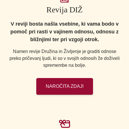
Revija DIŽ
V reviji bosta našla vsebine, ki vama bodo v
pomoč pri rasti v vajinem odnosu, odnosu z
bližnjimi ter pri vzgoji otrok.
Namen revije Družina in Življenje je graditi odnose
preko pričevanj ljudi, ki so v svojih odnosih že doživeli
spremembe na bolje.
NAROČITA ZDAJ!