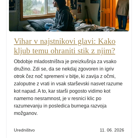
Vihar v najstnikovi glavi: Kako
kljub temu ohraniti stik z njim?
Obdobje mladostništva je preizkušnja za vsako
družino. Zdi se, da se nekdaj zgovoren in igriv
otrok čez noč spremeni v bitje, ki zavija z očmi,
zaloputne z vrati in vsak starševski nasvet razume
kot napad. A to, kar starši pogosto vidimo kot
namerno nesramnost, je v resnici klic po
razumevanju in posledica burnega razvoja
možganov.
Uredništvo
11. 06. 2026