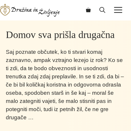
Skip
ME
to
content
Domov sva prišla drugačna
Saj poznate občutek, ko ti stvari komaj
zaznavno, ampak vztrajno lezejo iz rok? Ko se
ti zdi, da te bodo obveznosti in usodnosti
trenutka zdaj zdaj preplavile. In se ti zdi, da bi –
če bi bil količkaj koristna in odgovorna odrasla
oseba, spodoben starš in še kaj – moral še
malo zategniti vajeti, še malo stisniti pas in
potegniti moči, tudi iz petnih žil, če ne gre
drugače …