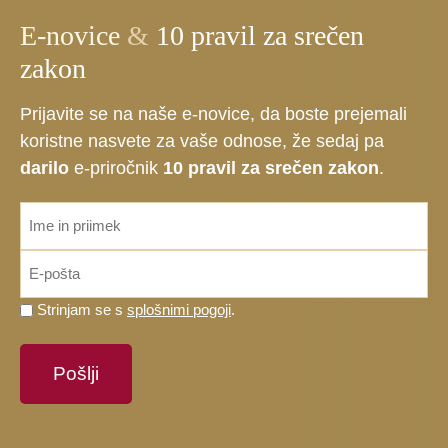
E-novice
&
10 pravil za srečen
zakon
Prijavite se na naše e-novice, da boste prejemali
koristne nasvete za vaše odnose, že sedaj pa
darilo
e-priročnik
10 pravil za srečen zakon
.
ime_priimek
*
Email
*
Prosimo,
Strinjam se s
splošnimi pogoji
.
potrdite,
da
se
strinjate
s