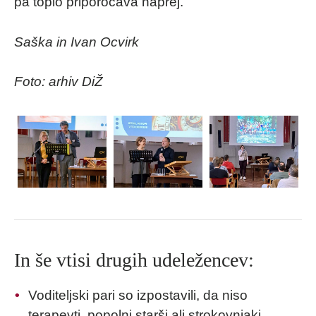
pa toplo priporočava naprej.
Saška in Ivan Ocvirk
Foto: arhiv DiŽ
In še vtisi drugih udeležencev:
Voditeljski pari so izpostavili, da niso
terapevti, popolni starši ali strokovnjaki,