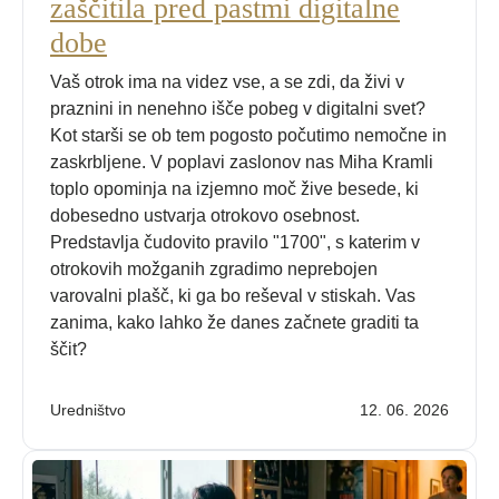
zaščitila pred pastmi digitalne
dobe
Vaš otrok ima na videz vse, a se zdi, da živi v
praznini in nenehno išče pobeg v digitalni svet?
Kot starši se ob tem pogosto počutimo nemočne in
zaskrbljene. V poplavi zaslonov nas Miha Kramli
toplo opominja na izjemno moč žive besede, ki
dobesedno ustvarja otrokovo osebnost.
Predstavlja čudovito pravilo "1700", s katerim v
otrokovih možganih zgradimo neprebojen
varovalni plašč, ki ga bo reševal v stiskah. Vas
zanima, kako lahko že danes začnete graditi ta
ščit?
Uredništvo
12. 06. 2026