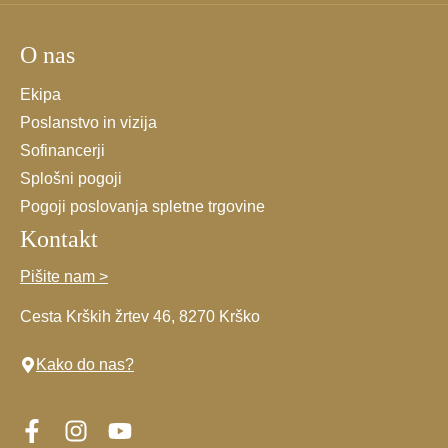
splošnimi
pogoji.
O nas
*
Ekipa
Poslanstvo in vizija
Sofinancerji
Splošni pogoji
Pogoji poslovanja spletne trgovine
Kontakt
Pišite nam >
Cesta Krških žrtev 46, 8270 Krško
Kako do nas?