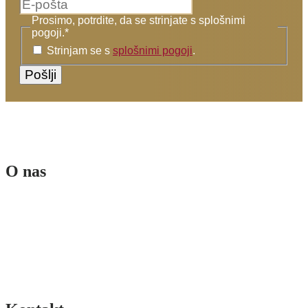
Prosimo, potrdite, da se strinjate s splošnimi
pogoji.
*
Strinjam se s
splošnimi pogoji
.
O nas
Ekipa
Poslanstvo in vizija
Sofinancerji
Splošni pogoji
Pogoji poslovanja spletne trgovine