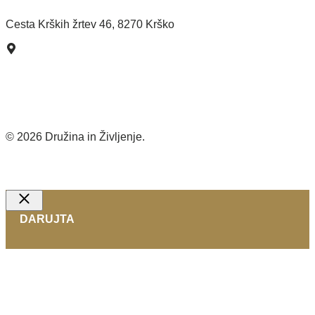
Pišite nam >
Cesta Krških žrtev 46, 8270 Krško
Kako do nas?
© 2026 Družina in Življenje.
Izdelava spletnih strani
Close
DARUJTA