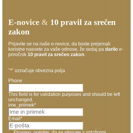
E-novice
&
10 pravil za srečen
zakon
Prijavite se na naše e-novice, da boste prejemali
koristne nasvete za vaše odnose, že sedaj pa
darilo
e-
priročnik
10 pravil za srečen zakon
.
"
*
" označuje obvezna polja
Phone
This field is for validation purposes and should be left
unchanged.
ime_priimek
*
Email
*
Prosimo, potrdite, da se strinjate s splošnimi