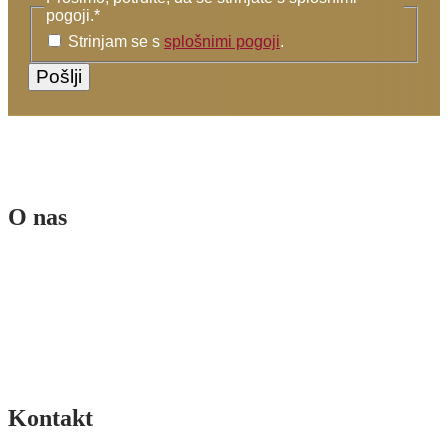
pogoji.
*
Strinjam se s
splošnimi pogoji
.
O nas
Ekipa
Poslanstvo in vizija
Sofinancerji
Splošni pogoji
Pogoji poslovanja spletne trgovine
Kontakt