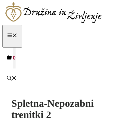
Skip
to
content
MENU
0
Spletna-Nepozabni
trenitki 2