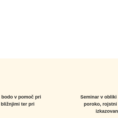
a bodo v pomoč pri
Seminar v obliki 
ližnjimi ter pri
poroko, rojstni
izkazovan