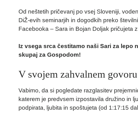
Od neštetih pričevanj po vsej Sloveniji, vode
DiŽ-evih seminarjih in dogodkih preko številn
Facebooka – Sara in Bojan Doljak pričujeta za
Iz vsega srca čestitamo naši Sari za lepo 
skupaj za Gospodom!
V svojem zahvalnem govoru 
Vabimo, da si pogledate razglasitev prejemni
katerem je predvsem izpostavila družino in 
podpirata, ljubita in spoštujeta (od 1:17:15 dal