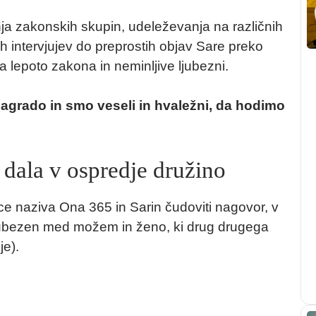
nja zakonskih skupin, udeleževanja na različnih
ih intervjujev do preprostih objav Sare preko
 lepoto zakona in neminljive ljubezni.
nagrado in smo veseli in hvaležni, da hodimo
dala v ospredje družino
ce naziva Ona 365 in Sarin čudoviti nagovor, v
ljubezen med možem in ženo, ki drug drugega
je).