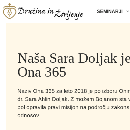
Skip
to
SEMINARJI
content
Naša Sara Doljak je
Ona 365
Naziv Ona 365 za leto 2018 je po izboru Onine
dr. Sara Ahlin Doljak. Z možem Bojanom sta v
pol opravila pravi misijon na področju zakons
odnosov.