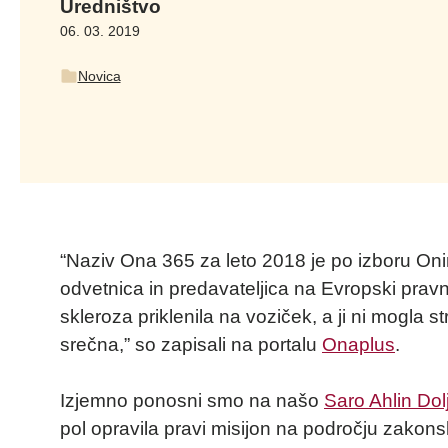
Uredništvo
06. 03. 2019
Novica
“Naziv Ona 365 za leto 2018 je po izboru Onine
odvetnica in predavateljica na Evropski pravni f
skleroza priklenila na voziček, a ji ni mogla str
srečna,” so zapisali na portalu
Onaplus
.
Izjemno ponosni smo na našo
Saro Ahlin Do
pol opravila pravi misijon na področju zakons