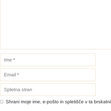
Ime
Email
Spletna
stran
Shrani moje ime, e-pošto in spletišče v ta brskaln