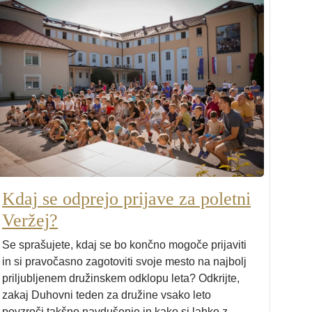
Kdaj se odprejo prijave za poletni
Veržej?
Se sprašujete, kdaj se bo končno mogoče prijaviti
in si pravočasno zagotoviti svoje mesto na najbolj
priljubljenem družinskem odklopu leta? Odkrijte,
zakaj Duhovni teden za družine vsako leto
povzroči takšno navdušenje in kako si lahko z