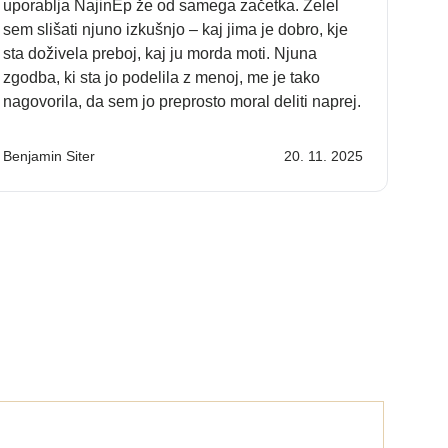
uporablja NajinEp že od samega začetka. Želel
sem slišati njuno izkušnjo – kaj jima je dobro, kje
sta doživela preboj, kaj ju morda moti. Njuna
zgodba, ki sta jo podelila z menoj, me je tako
nagovorila, da sem jo preprosto moral deliti naprej.
Benjamin Siter
20. 11. 2025