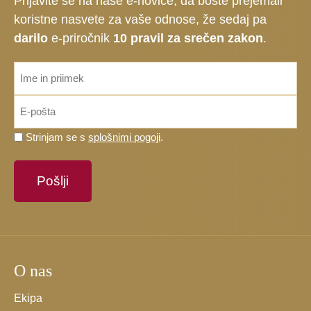
Prijavite se na naše e-novice, da boste prejemali
koristne nasvete za vaše odnose, že sedaj pa
darilo
e-priročnik
10 pravil za srečen zakon
.
ime_priimek
*
Email
*
Prosimo,
Strinjam se s
splošnimi pogoji
.
potrdite,
da
se
strinjate
s
splošnimi
pogoji.
O nas
*
Ekipa