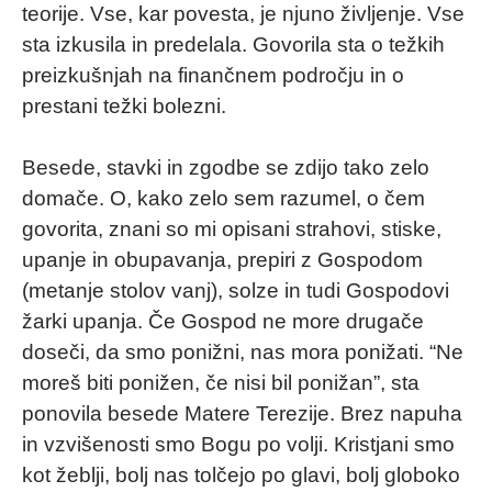
teorije. Vse, kar povesta, je njuno življenje. Vse
sta izkusila in predelala. Govorila sta o težkih
preizkušnjah na finančnem področju in o
prestani težki bolezni.
Besede, stavki in zgodbe se zdijo tako zelo
domače. O, kako zelo sem razumel, o čem
govorita, znani so mi opisani strahovi, stiske,
upanje in obupavanja, prepiri z Gospodom
(metanje stolov vanj), solze in tudi Gospodovi
žarki upanja. Če Gospod ne more drugače
doseči, da smo ponižni, nas mora ponižati. “Ne
moreš biti ponižen, če nisi bil ponižan”, sta
ponovila besede Matere Terezije. Brez napuha
in vzvišenosti smo Bogu po volji. Kristjani smo
kot žeblji, bolj nas tolčejo po glavi, bolj globoko