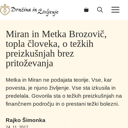
Skip
ME
to
content
Miran in Metka Brozovič,
topla človeka, o težkih
preizkušnjah brez
pritoževanja
Metka in Miran ne podajata teorije. Vse, kar
povesta, je njuno življenje. Vse sta izkusila in
predelala. Govorila sta o težkih preizkušnjah na
finančnem področju in o prestani težki bolezni.
Rajko Šimonka
24. 11. 2017