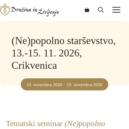
Skip
ME
to
content
(Ne)popolno starševstvo,
13.-15. 11. 2026,
Crikvenica
–
13. novembra 2026
15. novembra 2026
Tematski seminar
(Ne)popolno