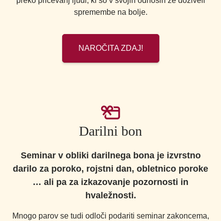
preko pričevanj ljudi, ki so v svojih odnosih že doživeli
a
spremembe na bolje.
NAROČITA ZDAJ!
Darilni bon
Seminar v obliki darilnega bona je izvrstno
darilo za poroko, rojstni dan, obletnico poroke
… ali pa za izkazovanje pozornosti in
hvaležnosti.
Mnogo parov se tudi odloči podariti seminar zakoncema,