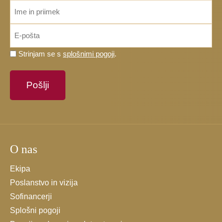
ime_priimek
*
Email
*
Prosimo,
Strinjam se s
splošnimi pogoji
.
potrdite,
da
se
strinjate
s
splošnimi
pogoji.
O nas
*
Ekipa
Poslanstvo in vizija
Sofinancerji
Splošni pogoji