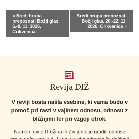
D
«
Sredi hrupa
Sredi hrupa prepoznati
o
prepoznati Božji glas,
Božji glas, 20.-22. 11.
6.-8. 11. 2026,
2026, Crikvenica
»
g
Crikvenica
o
d
e
k
N
a
Revija DIŽ
v
i
g
V reviji bosta našla vsebine, ki vama bodo v
a
pomoč pri rasti v vajinem odnosu, odnosu z
c
bližnjimi ter pri vzgoji otrok.
i
Namen revije Družina in Življenje je graditi odnose
j