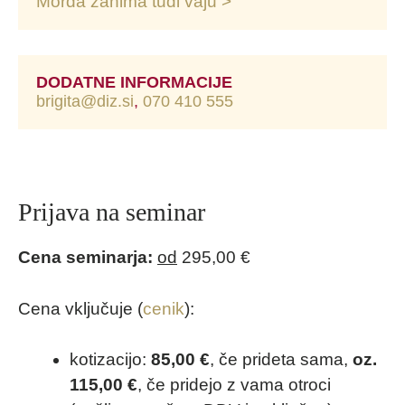
Morda zanima tudi vaju >
DODATNE INFORMACIJE
brigita@diz.si
, 
070 410 555
Prijava na seminar
Cena seminarja:
od
295,00 €
Cena vključuje (
cenik
):
kotizacijo:
85,00 €
, če prideta sama,
oz.
115,00 €
, če pridejo z vama otroci