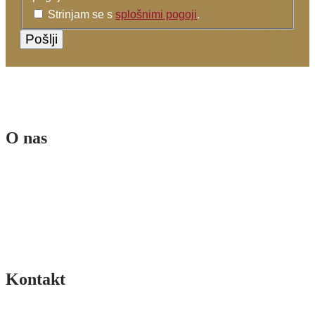
Strinjam se s
splošnimi pogoji
.
O nas
Ekipa
Poslanstvo in vizija
Sofinancerji
Splošni pogoji
Pogoji poslovanja spletne trgovine
Kontakt
Pišite nam >