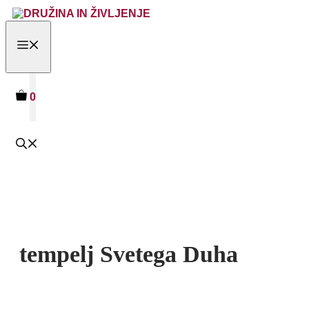
Skip
to
content
MENU
0
tempelj Svetega Duha