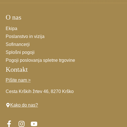
splošnimi
pogoji.
O nas
*
Ekipa
Poslanstvo in vizija
Sofinancerji
Splošni pogoji
Pogoji poslovanja spletne trgovine
Kontakt
Pišite nam >
Cesta Krških žrtev 46, 8270 Krško
Kako do nas?