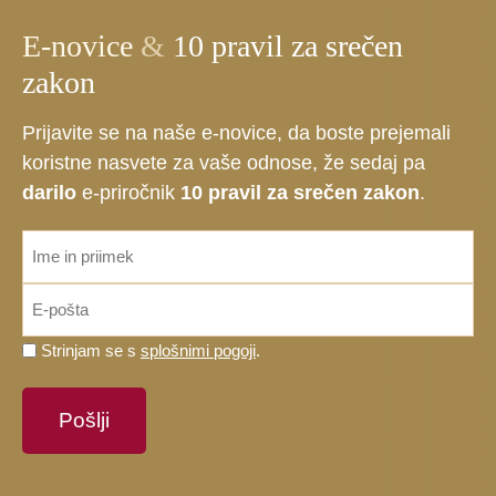
E-novice
&
10 pravil za srečen
zakon
Prijavite se na naše e-novice, da boste prejemali
koristne nasvete za vaše odnose, že sedaj pa
darilo
e-priročnik
10 pravil za srečen zakon
.
ime_priimek
*
Email
*
Prosimo,
Strinjam se s
splošnimi pogoji
.
potrdite,
da
se
strinjate
s