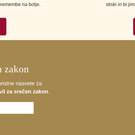
 spremembe na bolje.
stiski in bi j
n zakon
oristne nasvete za
vil za srečen zakon
.