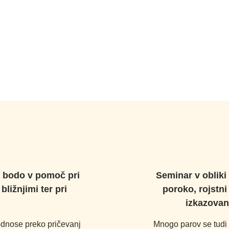
a bodo v pomoč pri
Seminar v obliki 
ližnjimi ter pri
poroko, rojstni
izkazovan
 odnose preko pričevanj
Mnogo parov se tudi 