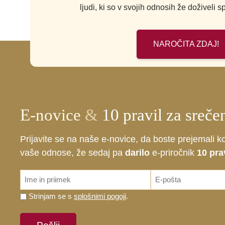
ljudi, ki so v svojih odnosih že doživeli
NAROČITA ZDAJ!
E-novice
&
10 pravil za sreče
Prijavite se na naše e-novice, da boste prejemali k
vaše odnose, že sedaj pa
darilo
e-priročnik
10 pra
ime_priimek
Email
*
*
Prosimo,
Strinjam se s
splošnimi pogoji
.
potrdite,
da