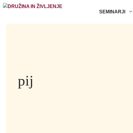
Skip
to
SEMINARJI
content
pij