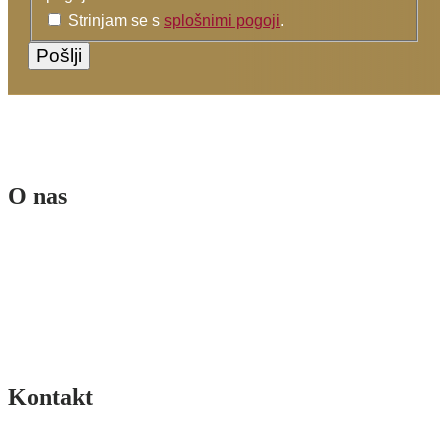
Strinjam se s
splošnimi pogoji
.
O nas
Ekipa
Poslanstvo in vizija
Sofinancerji
Splošni pogoji
Pogoji poslovanja spletne trgovine
Kontakt
Pišite nam >