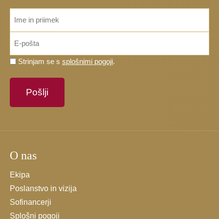
ime_priimek
*
Email
*
Prosimo,
Strinjam se s
splošnimi pogoji
.
potrdite,
da
se
strinjate
s
splošnimi
pogoji.
O nas
*
Ekipa
Poslanstvo in vizija
Sofinancerji
Splošni pogoji