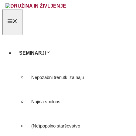
Skip
to
content
MENU
SEMINARJI
Nepozabni trenutki za naju
Najina spolnost
(Ne)popolno starševstvo