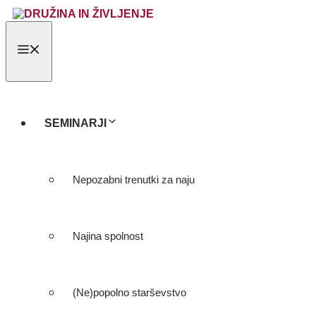
Skip
to
content
MENU
SEMINARJI
Nepozabni trenutki za naju
Najina spolnost
(Ne)popolno starševstvo