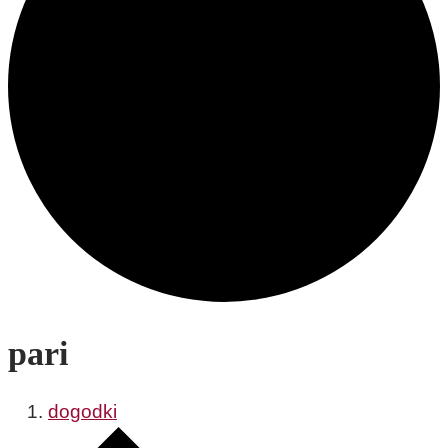
pari
dogodki