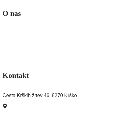
O nas
Ekipa
Poslanstvo in vizija
Sofinancerji
Splošni pogoji
Pogoji poslovanja spletne trgovine
Kontakt
Pišite nam >
Cesta Krških žrtev 46, 8270 Krško
Kako do nas?