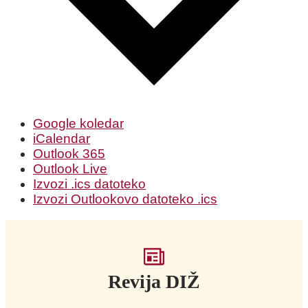
Google koledar
iCalendar
Outlook 365
Outlook Live
Izvozi .ics datoteko
Izvozi Outlookovo datoteko .ics
Revija DIŽ