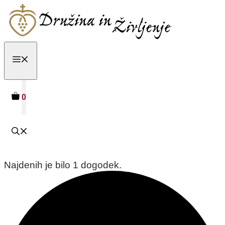
Skip
to
content
MENU
0
Najdenih je bilo 1 dogodek.