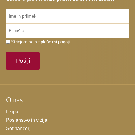
ime_priimek
*
Email
*
Prosimo,
Strinjam se s
splošnimi pogoji
.
potrdite,
da
se
strinjate
s
splošnimi
pogoji.
O nas
*
Ekipa
Poslanstvo in vizija
Sofinancerji