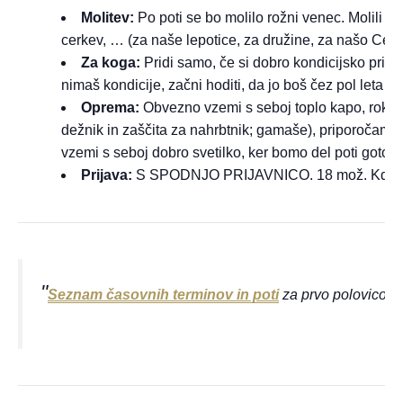
Molitev:
Po poti se bo molilo rožni venec. Molili b
cerkev, … (za naše lepotice, za družine, za našo Cerk
Za koga:
Pridi samo, če si dobro kondicijsko pripr
nimaš kondicije, začni hoditi, da jo boš čez pol leta im
Oprema:
Obvezno vzemi s seboj toplo kapo, rokavic
dežnik in zaščita za nahrbtnik; gamaše), priporočam 
vzemi s seboj dobro svetilko, ker bomo del poti gotovo 
Prijava:
S SPODNJO PRIJAVNICO. 18 mož. Kdor se 
Seznam časovnih terminov in poti
za prvo polovico le