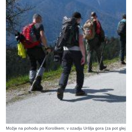
Možje na pohodu po Koroškem; v ozadju Uršlja gora (za pot glej ze