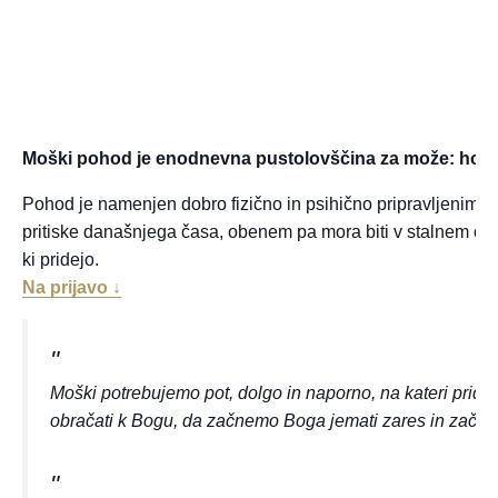
Moški pohod je enodnevna pustolovščina za može: hoja,
Pohod je namenjen dobro fizično in psihično pripravljenim m
pritiske današnjega časa, obenem pa mora biti v stalnem odn
ki pridejo.
Na prijavo ↓
Moški potrebujemo pot, dolgo in naporno, na kateri pride 
obračati k Bogu, da začnemo Boga jemati zares in začnem