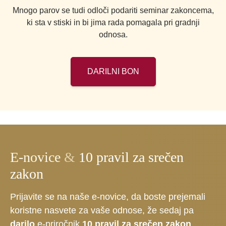
Mnogo parov se tudi odloči podariti seminar zakoncema,
ki sta v stiski in bi jima rada pomagala pri gradnji
odnosa.
DARILNI BON
E-novice
&
10 pravil za srečen
zakon
Prijavite se na naše e-novice, da boste prejemali
koristne nasvete za vaše odnose, že sedaj pa
darilo
e-priročnik
10 pravil za srečen zakon
.