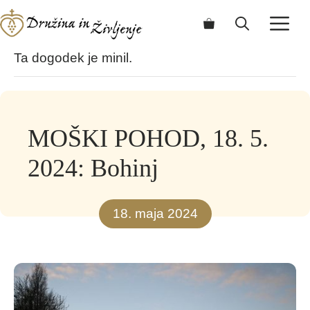
Skip
ME
to
content
Ta dogodek je minil.
MOŠKI POHOD, 18. 5.
2024: Bohinj
18. maja 2024