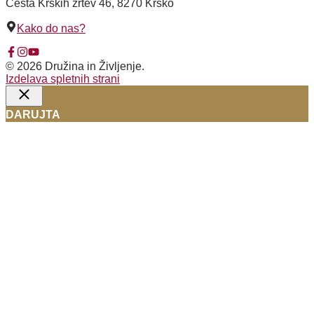
Cesta Krških žrtev 46, 8270 Krško
Kako do nas?
© 2026 Družina in Življenje.
Izdelava spletnih strani
Close
DARUJTA