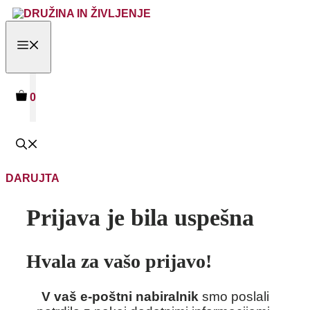
Skip
to
content
MENU
0
DARUJTA
Prijava je bila uspešna
Hvala za vašo prijavo!
V vaš e-poštni nabiralnik
smo poslali