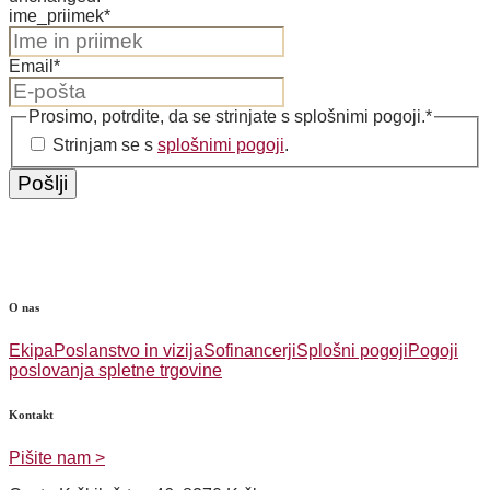
ime_priimek
*
Email
*
Prosimo, potrdite, da se strinjate s splošnimi pogoji.
*
Strinjam se s
splošnimi pogoji
.
O nas
Ekipa
Poslanstvo in vizija
Sofinancerji
Splošni pogoji
Pogoji
poslovanja spletne trgovine
Kontakt
Pišite nam >