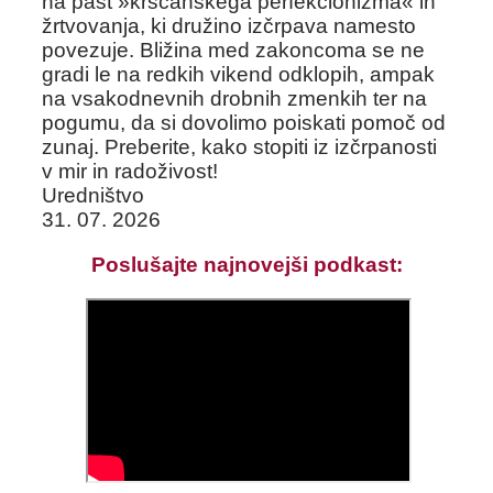
na past »krščanskega perfekcionizma« in
žrtvovanja, ki družino izčrpava namesto
povezuje. Bližina med zakoncoma se ne
gradi le na redkih vikend odklopih, ampak
na vsakodnevnih drobnih zmenkih ter na
pogumu, da si dovolimo poiskati pomoč od
zunaj. Preberite, kako stopiti iz izčrpanosti
v mir in radoživost!
Uredništvo
31. 07. 2026
Poslušajte najnovejši podkast: