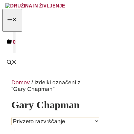
Skip
to
content
MENU
0
Domov
/ Izdelki označeni z
“Gary Chapman”
Gary Chapman