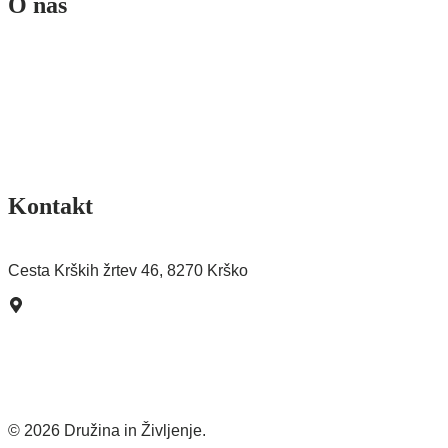
O nas
Ekipa
Poslanstvo in vizija
Sofinancerji
Splošni pogoji
Pogoji poslovanja spletne trgovine
Kontakt
Pišite nam >
Cesta Krških žrtev 46, 8270 Krško
Kako do nas?
© 2026 Družina in Življenje.