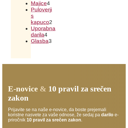
4
Majice
4
izdelki
4
Puloverji
izdelki
s
kapuco
2
2
Uporabna
izdelka
darila
4
4
Glasba
3
izdelki
3
izdelki
E-novice
&
10 pravil za srečen
zakon
Prijavite se na naše e-novice, da boste prejemali
koristne nasvete za vaše odnose, že sedaj pa
darilo
e-
priročnik
10 pravil za srečen zakon
.