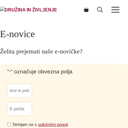
Skip
ME
to
content
E-novice
Želita prejemati naše e-novičke?
"
" označuje obvezna polja
*
ime_priimek
*
Email
*
Prosimo,
Strinjam se s
splošnimi pogoji
.