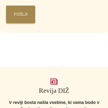
potrdite,
da
se
strinjate
s
splošnimi
pogoji.
*
Revija DIŽ
V reviji bosta našla vsebine, ki vama bodo v