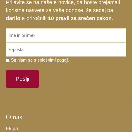
Prijavite se na naše e-novice, da boste prejemali
koristne nasvete za vaše odnose, že sedaj pa
darilo
e-priročnik
10 pravil za srečen zakon
.
ime_priimek
*
Email
*
Prosimo,
Strinjam se s
splošnimi pogoji
.
potrdite,
da
se
strinjate
s
splošnimi
pogoji.
O nas
*
Ekipa