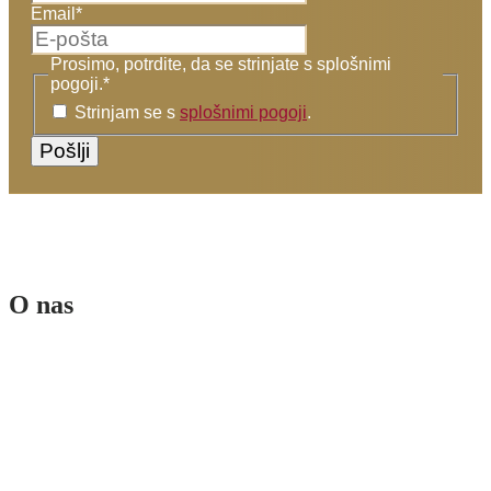
Email
*
Prosimo, potrdite, da se strinjate s splošnimi
pogoji.
*
Strinjam se s
splošnimi pogoji
.
O nas
Ekipa
Poslanstvo in vizija
Sofinancerji
Splošni pogoji
Pogoji poslovanja spletne trgovine