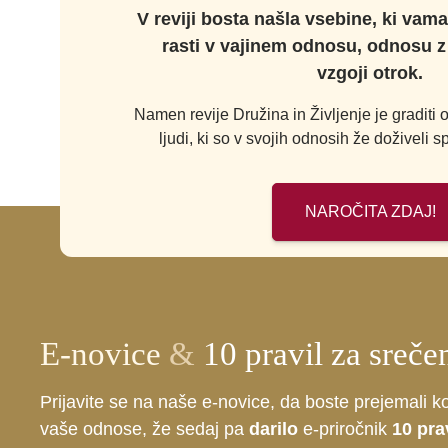
V reviji bosta našla vsebine, ki vam
rasti v vajinem odnosu, odnosu z b
vzgoji otrok.
Namen revije Družina in Življenje je graditi
ljudi, ki so v svojih odnosih že doživeli
NAROČITA ZDAJ!
E-novice
&
10 pravil za sreče
Prijavite se na naše e-novice, da boste prejemali k
vaše odnose, že sedaj pa
darilo
e-priročnik
10 pra