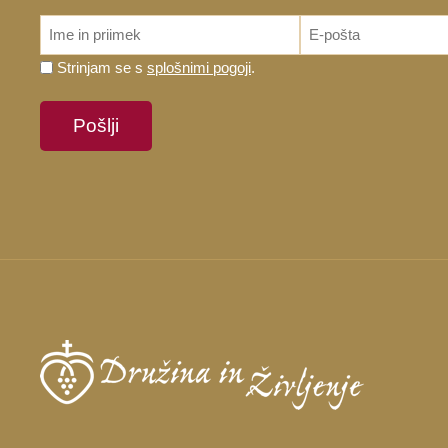
ime_priimek
Email
*
*
Prosimo,
Strinjam se s
splošnimi pogoji
.
potrdite,
da
se
strinjate
s
splošnimi
pogoji.
*