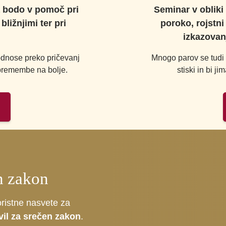
a bodo v pomoč pri
Seminar v obliki 
ližnjimi ter pri
poroko, rojstni
izkazovan
 odnose preko pričevanj
Mnogo parov se tudi 
 spremembe na bolje.
stiski in bi j
n zakon
oristne nasvete za
vil za srečen zakon
.