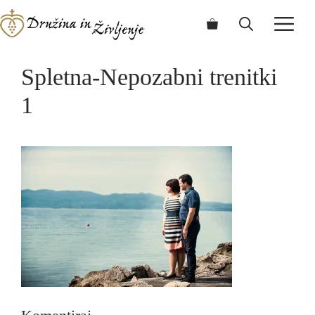
Skip
ME
to
content
Spletna-Nepozabni trenitki
1