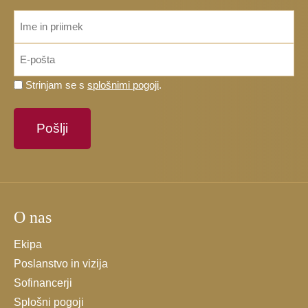
ime_priimek
*
Email
*
Prosimo,
Strinjam se s
splošnimi pogoji
.
potrdite,
da
se
strinjate
s
splošnimi
pogoji.
O nas
*
Ekipa
Poslanstvo in vizija
Sofinancerji
Splošni pogoji