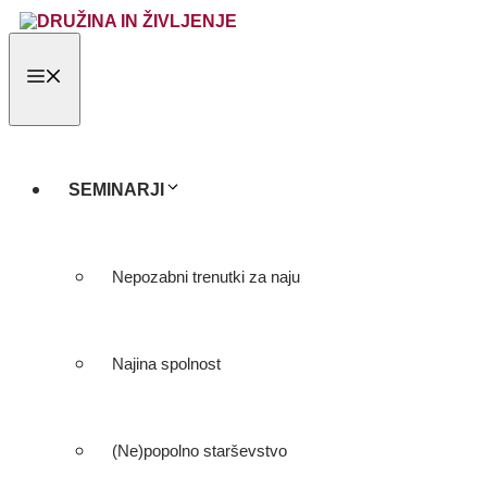
Skip
to
content
MENU
SEMINARJI
Nepozabni trenutki za naju
Najina spolnost
(Ne)popolno starševstvo