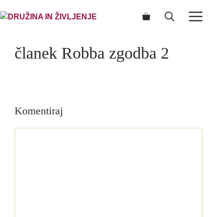
Skip
ME
to
content
članek Robba zgodba 2
Komentiraj
Komentar