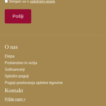
Prosimo,
Strinjam se s
splošnimi pogoji
.
potrdite,
da
se
strinjate
s
splošnimi
pogoji.
O nas
*
Ekipa
Poslanstvo in vizija
Sofinancerji
Splošni pogoji
Pogoji poslovanja spletne trgovine
Kontakt
Pišite nam >